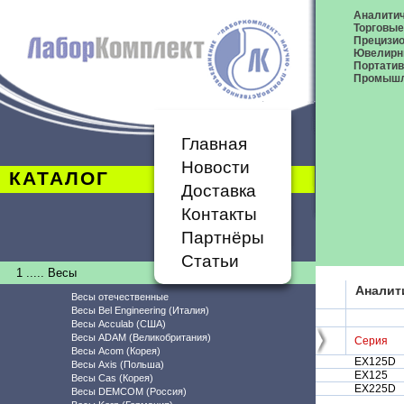
Аналитич
Торговые
Прецизио
Ювелирн
Портати
Промышл
Главная
Новости
КАТАЛОГ
Доставка
Контакты
Партнёры
Статьи
1 ..... Весы
Аналит
Весы отечественные
Весы Bel Engineering (Италия)
Весы Acculab (США)
Весы ADAM (Великобритания)
Серия
Весы Acom (Корея)
EX125D
Весы Axis (Польша)
EX125
Весы Cas (Корея)
EX225D
Весы DEMCOM (Россия)