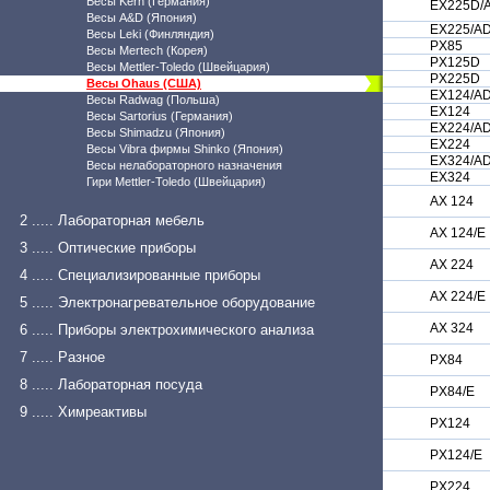
Весы Kern (Германия)
EX225D/
Весы A&D (Япония)
EX225/A
Весы Leki (Финляндия)
PX85
Весы Mertech (Корея)
PX125D
Весы Mettler-Toledo (Швейцария)
PX225D
Весы Ohaus (США)
EX124/A
Весы Radwag (Польша)
EX124
Весы Sartorius (Германия)
EX224/A
Весы Shimadzu (Япония)
EX224
Весы Vibra фирмы Shinko (Япония)
EX324/A
Весы нелабораторного назначения
EX324
Гири Mettler-Toledo (Швейцария)
AX 124
2 ..... Лабораторная мебель
AX 124/E
3 ..... Оптические приборы
AX 224
4 ..... Специализированные приборы
AX 224/E
5 ..... Электронагревательное оборудование
AX 324
6 ..... Приборы электрохимического анализа
7 ..... Разное
PX84
8 ..... Лабораторная посуда
PX84/E
9 ..... Химреактивы
PX124
PX124/E
PX224