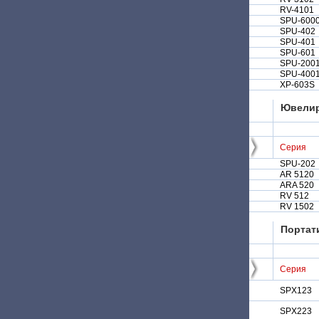
RV-4101
SPU-600
SPU-402
SPU-401
SPU-601
SPU-200
SPU-400
XP-603S
Ювели
Серия
SPU-202
AR 5120
ARA 520
RV 512
RV 1502
Портат
Серия
SPX123
SPX223