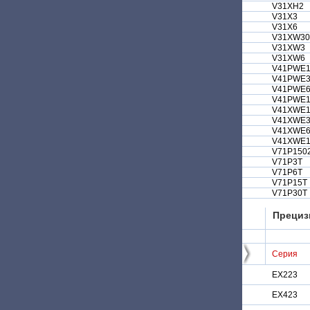
V31XH2
V31X3
V31X6
V31XW30
V31XW3
V31XW6
V41PWE1
V41PWE
V41PWE
V41PWE1
V41XWE1
V41XWE
V41XWE
V41XWE1
V71P150
V71P3T
V71P6T
V71P15T
V71P30T
Прециз
Серия
EX223
EX423