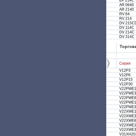
EP 214C
AR 0640
AR 2140
RV 64
RV 214
DV 215C
DV 114C
DV 214C
DV 314C
Торгов
Серия
V12P3
V12P6
V12P15
V12P30
V22PWE1
V22PWE
V22PWE
V22PWE1
V22PWE3
V22XWE1
V22XWE
V22XWE
V22XWE1
V22XWE3
V31XH20