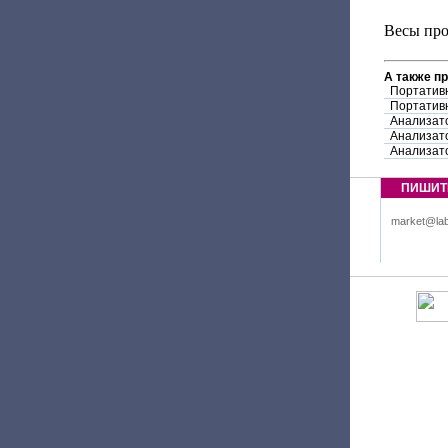
Весы про
А также п
Портатив
Портатив
Анализат
Анализат
Анализат
ПИШИТ
market@lab