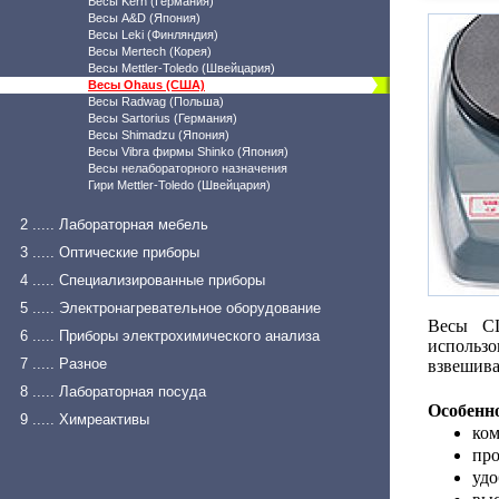
Весы Kern (Германия)
Весы A&D (Япония)
Весы Leki (Финляндия)
Весы Mertech (Корея)
Весы Mettler-Toledo (Швейцария)
Весы Ohaus (США)
Весы Radwag (Польша)
Весы Sartorius (Германия)
Весы Shimadzu (Япония)
Весы Vibra фирмы Shinko (Япония)
Весы нелабораторного назначения
Гири Mettler-Toledo (Швейцария)
2 ..... Лабораторная мебель
3 ..... Оптические приборы
4 ..... Специализированные приборы
5 ..... Электронагревательное оборудование
Весы CL
6 ..... Приборы электрохимического анализа
использ
7 ..... Разное
взвешива
8 ..... Лабораторная посуда
Особенн
9 ..... Химреактивы
ком
про
удо