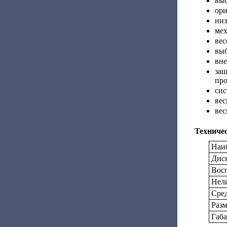
выс
ори
низ
мех
вес
выб
вне
за
про
сис
вес
вес
Техниче
Наи
Дис
Вос
Нел
Сред
Разм
Габа