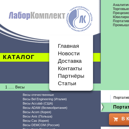
Аналитич
Торговые
Прецизио
Ювелирн
Портати
Промышл
Главная
Новости
КАТАЛОГ
Доставка
Контакты
Партнёры
Статьи
1 ..... Весы
Весы отечественные
Портати
Весы Bel Engineering (Италия)
Весы Acculab (США)
Порта
Весы ADAM (Великобритания)
Весы Acom (Корея)
Весы Axis (Польша)
В 
Весы Cas (Корея)
Весы DEMCOM (Россия)