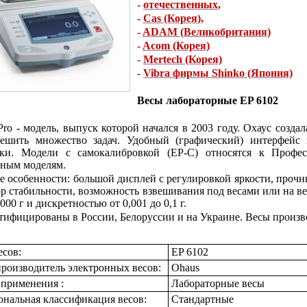
-
отечественных
,
-
Cas (Корея)
,
-
ADAM (Великобритания)
-
Acom (Корея)
-
Mertech (Корея)
-
Vibra фирмы Shinko (Япония)
Весы лабораторные EP 6102
 Pro - модель, выпуск которой начался в 2003 году. Охаус соз
ешить множество задач. Удобный (графический) интерфейс п
вки. Модели с самокалибровкой (EP-C) относятся к Профе
ным моделям.
 особенности: большой дисплей с регулировкой яркости, проч
р стабильности, возможность взвешивания под весами или на в
000 г и дискретностью от 0,001 до 0,1 г.
тифицированы в России, Белоруссии и на Украине. Весы произв
есов:
EP 6102
роизводитель электронных весов:
Ohaus
 применения :
Лабораторные весы
нальная классификация весов:
Стандартные