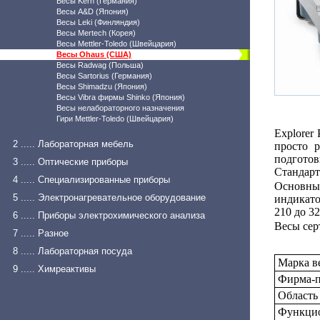
Весы Kern (Германия)
Весы A&D (Япония)
Весы Leki (Финляндия)
Весы Mertech (Корея)
Весы Mettler-Toledo (Швейцария)
Весы Ohaus (США)
Весы Radwag (Польша)
Весы Sartorius (Германия)
Весы Shimadzu (Япония)
Весы Vibra фирмы Shinko (Япония)
Весы нелабораторного назначения
Гири Mettler-Toledo (Швейцария)
Explorer
2 ..... Лабораторная мебель
просто р
подгото
3 ..... Оптические приборы
Стандарт
4 ..... Специализированные приборы
Основные
5 ..... Электронагревательное оборудование
индикато
210 до 32
6 ..... Приборы электрохимического анализа
Весы сер
7 ..... Разное
8 ..... Лабораторная посуда
Марка в
9 ..... Химреактивы
Фирма-п
Область
Функцио