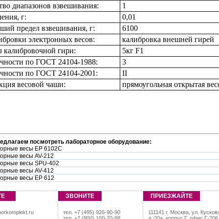
тво диапазонов взвешивания:
1
ения, г:
0,01
ший предел взвешивания, г:
6100
ибровки электронных весов:
калибровка внешней гирей
 калибровочной гири:
5кг F1
очности по ГОСТ 24104-1988:
3
очности по ГОСТ 24104-2001:
II
кция весовой чаши:
прямоугольная открытая вес
редлагаем посмотреть лабораторное оборудование:
орные весы EP 6102C
орные весы AV-212
орные весы SPU-402
орные весы AV-412
орные весы EP 612
ТЕ
ЗВОНИТЕ
ПРИЕЗЖАЙТЕ
orkomplekt.ru
тел. +7 (495) 926-90-90
111141 г. Москва, ул. Кусков
тел. +7 (800) 100-70-98
д. 20а, корпус Г, офис Г-206