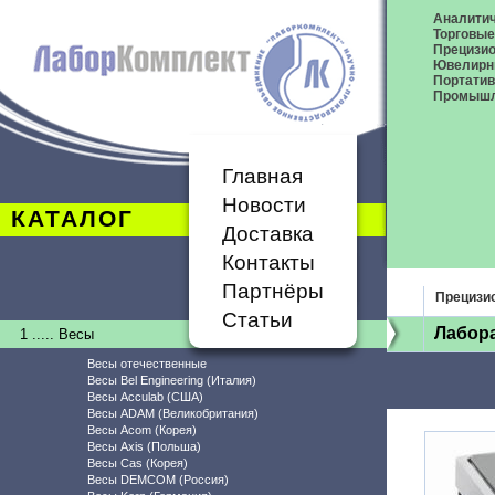
Аналитич
Торговые
Прецизио
Ювелирн
Портати
Промышл
Главная
Новости
КАТАЛОГ
Доставка
Контакты
Партнёры
Прецизи
Статьи
Лабор
1 ..... Весы
Весы отечественные
Весы Bel Engineering (Италия)
Весы Acculab (США)
Весы ADAM (Великобритания)
Весы Acom (Корея)
Весы Axis (Польша)
Весы Cas (Корея)
Весы DEMCOM (Россия)