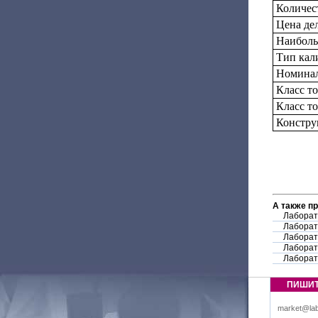
Количес
Цена дел
Наиболь
Тип кал
Номинал
Класс т
Класс т
Констру
А также п
Лаборат
Лаборат
Лаборат
Лаборат
Лаборат
ПИШИ
market@lab