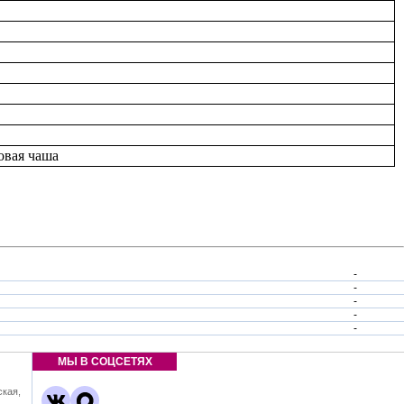
овая чаша
-
-
-
-
-
МЫ В СОЦСЕТЯХ
ская,
,