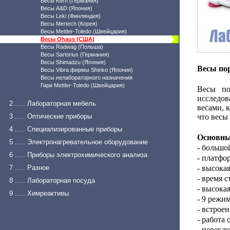
Весы Kern (Германия)
Весы A&D (Япония)
Весы Leki (Финляндия)
Весы Mertech (Корея)
Весы Mettler-Toledo (Швейцария)
Весы Ohaus (США)
Весы Radwag (Польша)
Весы Sartorius (Германия)
Весы Shimadzu (Япония)
Весы по
Весы Vibra фирмы Shinko (Япония)
Весы нелабораторного назначения
Гири Mettler-Toledo (Швейцария)
Весы по
исследов
2 ..... Лабораторная мебель
весами, 
3 ..... Оптические приборы
что весы
4 ..... Специализированные приборы
Основны
5 ..... Электронагревательное оборудование
- большо
6 ..... Приборы электрохимического анализа
- платфо
7 ..... Разное
- высока
- время 
8 ..... Лабораторная посуда
- высока
9 ..... Химреактивы
- 9 режи
- встрое
- работа
- перекл