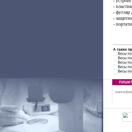
- устрой
- пласти
- футляр
- защитн
- портат
А также п
Весы по
Весы по
Весы по
Весы по
Весы по
ПИШИ
market@lab