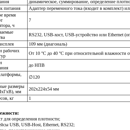
ания
динамическое, суммирование, определение плотно
к питания
Адаптер переменного тока (входит в комплект) ил
е время
от
7
тора, ч
чаемые
RS232, USB-хост, USB-устройство или Ethernet (о
тва
дисплея
109 мм (диагональ)
н рабочих
От 10 °C до 40 °C при относительной влажности о
тур
н
до НПВ
ания
платформы,
∅120
ные размеры
202x224x54 мм
ШхГхВ), мм
сов, кг
1
ежности:
кт для определения плотности;
ейсы USB, USB-Host, Ethernet, RS232;