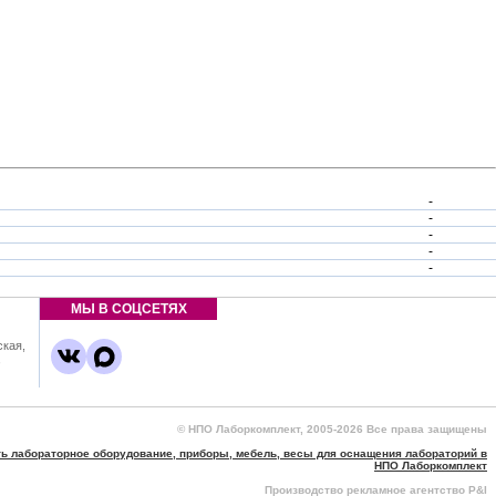
-
-
-
-
-
МЫ В СОЦСЕТЯХ
ская,
,
© НПО Лаборкомплект, 2005-2026 Все права защищены
ть лабораторное оборудование, приборы, мебель, весы для оснащения лабораторий в
НПО Лаборкомплект
Производство рекламное агентство P&I