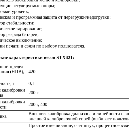
ьзящие регулируемые опоры;
ковый уровень;
ческая и программная защита от перегрузки/недогрузки;
тор стабильности;
тическое тарирование;
ор разряда батареи;
тическое выключение;
йки печати и связи по выбору пользователя.
ские характеристики
весов S
T
X421:
ший предел
ания (НПВ),
420
ость, г
0,1
я калибровки
200 г
на
я калибровки
200 г, 400 г
сти
Внешняя калибровка диапазона и линейности с вн
вка
внешней калибровочной гирей (выбирает пользов
Простое взвешивание, счет штук, процентное вз