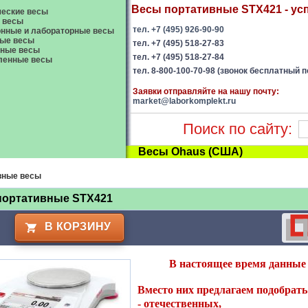
Весы портативные STX421 - усп
еские весы
 весы
тел. +7 (495) 926-90-90
нные и лабораторные весы
ые весы
тел. +7 (495) 518-27-83
вные весы
тел. +7 (495) 518-27-84
енные весы
тел. 8-800-100-70-98 (звонок бесплатный п
Заявки отправляйте на нашу почту:
market@laborkomplekt.ru
Поиск по сайту:
Весы Ohaus (США)
вные весы
портативные STX421
В КОРЗИНУ
В настоящее время данные 
Вместо них предлагаем подобрать 
-
отечественных
,