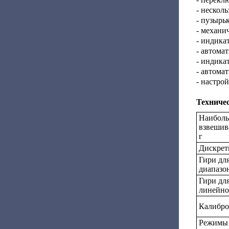
- нескол
- пузырь
- механи
- индика
- автома
- индикат
- автома
- настро
Техниче
Наиболь
взвешив
г
Дискретн
Гири дл
диапазо
Гири дл
линейно
Калибро
Режимы