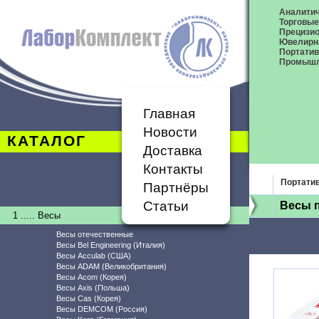
Аналитич
Торговые
Прецизио
Ювелирн
Портати
Промышл
Главная
Новости
КАТАЛОГ
Доставка
Контакты
Портати
Партнёры
Статьи
Весы 
1 ..... Весы
Весы отечественные
Весы Bel Engineering (Италия)
Весы Acculab (США)
Весы ADAM (Великобритания)
Весы Acom (Корея)
Весы Axis (Польша)
Весы Cas (Корея)
Весы DEMCOM (Россия)