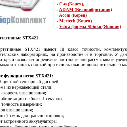
-
Cas (Корея)
,
-
ADAM (Великобритания)
-
Acom (Корея)
-
Mertech (Корея)
-
Vibra фирмы Shinko (Япония)
ртативные ST
X421
ртативные STX421 имеют III класс точности, комплектую
ательских лабораториях, на производстве и в торговле. У д
который позволяет определять плотность или рассчитывать удел
 можно хранить стопкой при использовании дополнительного ко
е функции весов S
T
X421
:
й цветной сенсорный дисплей;
рма из нержавеющей стали;
я скорость взвешивания;
стабилизации не более 1 секунды;
я точность измерений;
мов взвешивания;
нный замок для транспортировки;
 от встроенного аккумулятора;
ючатель блокировки меню и калибровки;