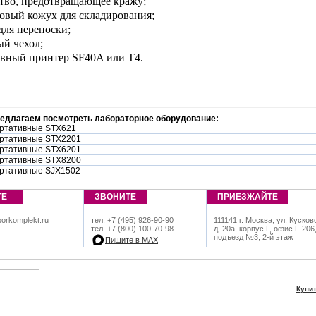
ство, предотвращающее кражу;
ковый кожух для складирования;
 для переноски;
ый чехол;
ивный принтер SF40A или T4.
редлагаем посмотреть лабораторное оборудование:
ртативные STX621
ртативные STX2201
ртативные STX6201
ртативные STX8200
ртативные SJX1502
ТЕ
ЗВОНИТЕ
ПРИЕЗЖАЙТЕ
orkomplekt.ru
тел. +7 (495) 926-90-90
111141 г. Москва, ул. Кусков
тел. +7 (800) 100-70-98
д. 20а, корпус Г, офис Г-206
подъезд №3, 2-й этаж
Пишите в МАХ
Купи