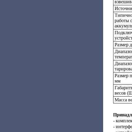
взвешив
Источни
Типично
работы 
аккумуля
Подклю
устройс
Размер 
Диапазо
темпера
Диапазо
тариров
Размер 
мм
Габарит
весов (
Масса ве
Принадл
- компле
- интерф