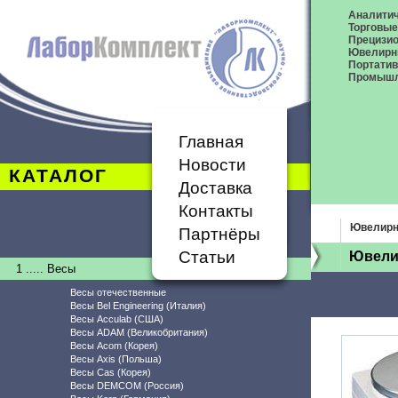
Аналитич
Торговые
Прецизио
Ювелирн
Портати
Промышл
Главная
Новости
КАТАЛОГ
Доставка
Контакты
Ювелирн
Партнёры
Статьи
Ювели
1 ..... Весы
Весы отечественные
Весы Bel Engineering (Италия)
Весы Acculab (США)
Весы ADAM (Великобритания)
Весы Acom (Корея)
Весы Axis (Польша)
Весы Cas (Корея)
Весы DEMCOM (Россия)