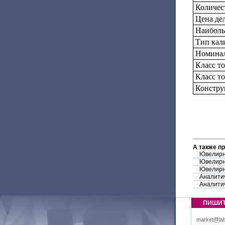
Количес
Цена дел
Наиболь
Тип кал
Номинал
Класс т
Класс т
Констру
А также п
Ювелирн
Ювелирн
Ювелирн
Аналитич
Аналити
ПИШИ
market@lab