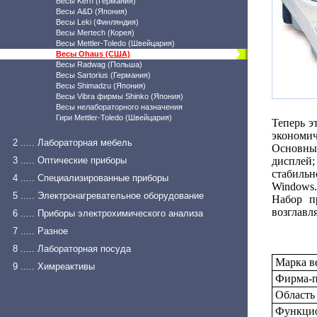
Весы Kern (Германия)
Весы A&D (Япония)
Весы Leki (Финляндия)
Весы Mertech (Корея)
Весы Mettler-Toledo (Швейцария)
Весы Ohaus (США)
Весы Radwag (Польша)
Весы Sartorius (Германия)
Весы Shimadzu (Япония)
Весы Vibra фирмы Shinko (Япония)
Весы нелабораторного назначения
Гири Mettler-Toledo (Швейцария)
Теперь э
экономич
2 ..... Лабораторная мебель
Основны
3 ..... Оптические приборы
дисплей
стабиль
4 ..... Специализированные приборы
Windows.
5 ..... Электронагревательное оборудование
Набор п
возглавл
6 ..... Приборы электрохимического анализа
7 ..... Разное
8 ..... Лабораторная посуда
Марка в
9 ..... Химреактивы
Фирма-п
Область
Функцио