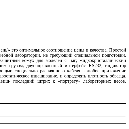
вень)- это оптимальное соотношение цены и качества. Простой
чебной лаборатории, не требующий специальной подготовки.
 защитный кожух для моделей с 1мг; жидкокристаллический
шним грузом; двунаправленный интерфейс RS232; индикатор
мощью специально распаянного кабеля в любое приложение
ростатическое взвешивание, и определять плотность образца.
виш- последний штрих к «портрету» лабораторных весов,