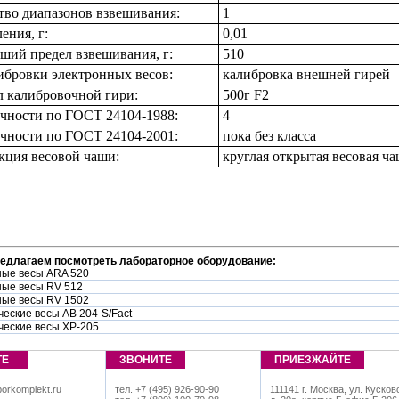
тво диапазонов взвешивания:
1
ения, г:
0,01
ший предел взвешивания, г:
510
ибровки электронных весов:
калибровка внешней гирей
 калибровочной гири:
500г F2
очности по ГОСТ 24104-1988:
4
очности по ГОСТ 24104-2001:
пока без класса
кция весовой чаши:
круглая открытая весовая ч
редлагаем посмотреть лабораторное оборудование:
ые весы ARA 520
ые весы RV 512
ые весы RV 1502
еские весы AB 204-S/Fact
ческие весы XP-205
ТЕ
ЗВОНИТЕ
ПРИЕЗЖАЙТЕ
orkomplekt.ru
тел. +7 (495) 926-90-90
111141 г. Москва, ул. Кусков