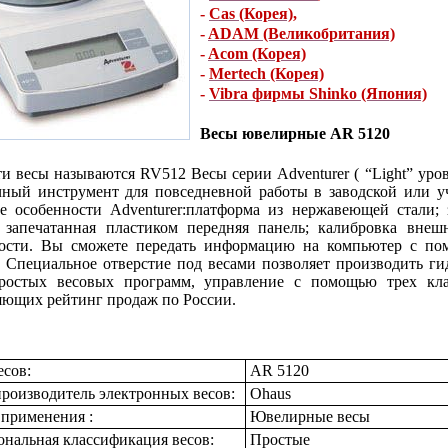
-
Cas (Корея)
,
-
ADAM (Великобритания)
-
Acom (Корея)
-
Mertech (Корея)
-
Vibra фирмы Shinko (Япония)
Весы ювелирные AR 5120
ти весы называются RV512 Весы серии Adventurer ( “Light” уро
ный инструмент для повседневной работы в заводской или у
е особенности Adventurer:платформа из нержавеющей стали;
; запечатанная пластиком передняя панель; калибровка вне
ности. Вы сможете передать информацию на компьютер с по
 Специальное отверстие под весами позволяет производить гид
ростых весовых программ, управление с помощью трех кла
яющих рейтинг продаж по России.
есов:
AR 5120
роизводитель электронных весов:
Ohaus
 применения :
Ювелирные весы
нальная классификация весов:
Простые