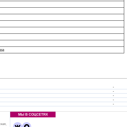
аша
-
-
-
-
-
МЫ В СОЦСЕТЯХ
ская,