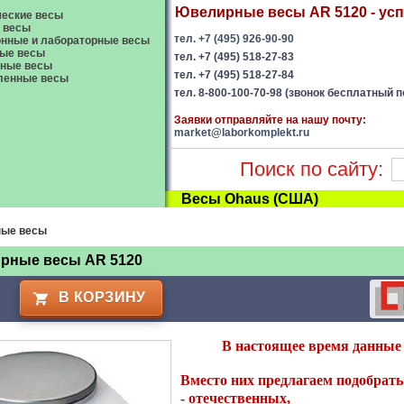
Ювелирные весы AR 5120 - успе
еские весы
 весы
тел. +7 (495) 926-90-90
нные и лабораторные весы
ые весы
тел. +7 (495) 518-27-83
вные весы
тел. +7 (495) 518-27-84
енные весы
тел. 8-800-100-70-98 (звонок бесплатный п
Заявки отправляйте на нашу почту:
market@laborkomplekt.ru
Поиск по сайту:
Весы Ohaus (США)
ые весы
рные весы AR 5120
В КОРЗИНУ
В настоящее время данные 
Вместо них предлагаем подобрать 
-
отечественных
,