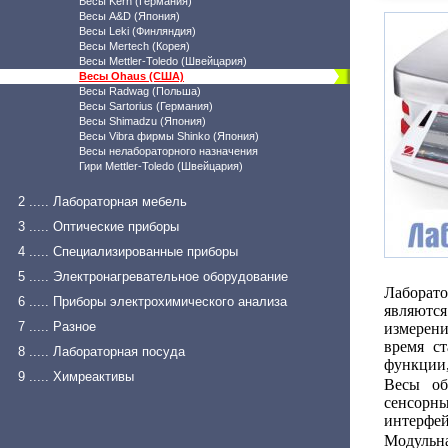
Весы Kern (Германия)
Весы A&D (Япония)
Весы Leki (Финляндия)
Весы Mertech (Корея)
Весы Mettler-Toledo (Швейцария)
Весы Ohaus (США)
Весы Radwag (Польша)
Весы Sartorius (Германия)
Весы Shimadzu (Япония)
Весы Vibra фирмы Shinko (Япония)
Весы нелабораторного назначения
Гири Mettler-Toledo (Швейцария)
2 ..... Лабораторная мебель
3 ..... Оптические приборы
4 ..... Специализированные приборы
5 ..... Электронагревательное оборудование
Лаборато
6 ..... Приборы электрохимического анализа
являютс
7 ..... Разное
измерени
время с
8 ..... Лабораторная посуда
функции,
9 ..... Химреактивы
Весы об
сенсорны
интерфей
Модульна