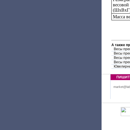
весовой
(ШxВхГ)
Масса ве
А также п
Весы пре
Весы пре
Весы пре
Весы пре
Ювелирны
ПИШИТ
market@lab