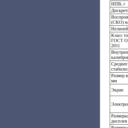
НПВ, г
Дискретн
Воспрои
(СКО) н
Нелиней
Класс т
ГОСТ OI
2011
Внутрен
калибро
Среднее
стабилиз
Размер 
мм
Экран
Электро
Размеры
дисплея
Размеры