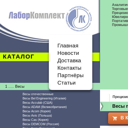
Аналитич
Торговые
Прецизио
Ювелирн
Портати
Промышл
Главная
Новости
КАТАЛОГ
Доставка
Контакты
Партнёры
Статьи
1 ..... Весы
Весы отечественные
Прецизи
Весы Bel Engineering (Италия)
Весы Acculab (США)
Весы 
Весы ADAM (Великобритания)
Весы Acom (Корея)
Весы Axis (Польша)
В 
Весы Cas (Корея)
Весы DEMCOM (Россия)