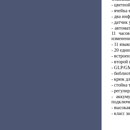
- цветно
- ячейка
- два ин
- датчик
- автома
11 часо
изменени
- 11 язык
- 20 еди
- встрое
- второй
- GLP/GM
- библио
- крюк д
- стойка 
- регули
- аккум
подключе
- высока
- класс 