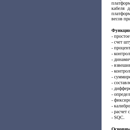
платфор
кабеля 
платфор
весов пр
Функции
- просто
- счет шт
- процен
- контро
- динами
- взвеши
- контро
- суммир
- состав
- диффер
- опреде
- фиксир
- калибр
- расчет
- SQC.
Основны