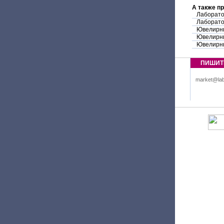
А также п
Лаборато
Лаборато
Ювелирн
Ювелирны
Ювелирны
ПИШИТ
market@lab