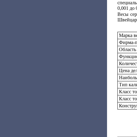
специаль
0,001 до 0
Весы сер
Швейцар
Марка в
Фирма-п
Область
Функцио
Количес
Цена дел
Наиболь
Тип кал
Класс т
Класс т
Констру