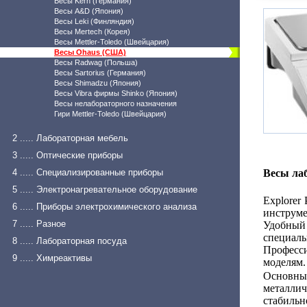
Весы Kern (Германия)
Весы A&D (Япония)
Весы Leki (Финляндия)
Весы Mertech (Корея)
Весы Mettler-Toledo (Швейцария)
Весы Ohaus (США)
Весы Radwag (Польша)
Весы Sartorius (Германия)
Весы Shimadzu (Япония)
Весы Vibra фирмы Shinko (Япония)
Весы нелабораторного назначения
Гири Mettler-Toledo (Швейцария)
2 ..... Лабораторная мебель
3 ..... Оптические приборы
4 ..... Специализированные приборы
Весы ла
5 ..... Электронагревательное оборудование
Explorer
6 ..... Приборы электрохимического анализа
инструме
7 ..... Разное
Удобный 
специал
8 ..... Лабораторная посуда
Професс
9 ..... Химреактивы
моделям.
Основны
металл
стабиль