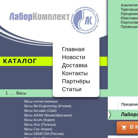
Аналитич
Торговые
Прецизио
Ювелирн
Портати
Промышл
Главная
Новости
КАТАЛОГ
Доставка
Контакты
Партнёры
Статьи
1 ..... Весы
Весы отечественные
Прецизи
Весы Bel Engineering (Италия)
Весы Acculab (США)
Лабор
Весы ADAM (Великобритания)
Весы Acom (Корея)
Весы Axis (Польша)
В 
Весы Cas (Корея)
Весы DEMCOM (Россия)