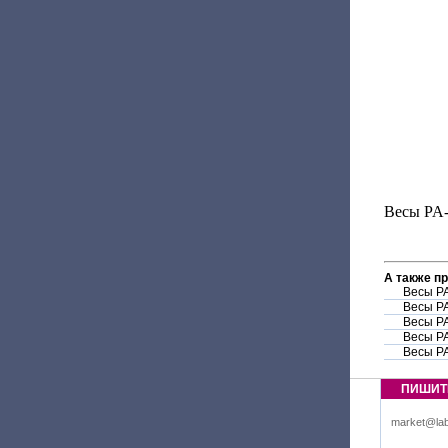
Весы PA-
А также п
Весы P
Весы P
Весы P
Весы P
Весы P
ПИШИТ
market@lab