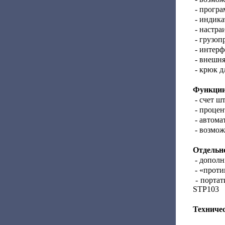
- програ
- индика
- настра
- грузоп
- интерф
- внешня
- крюк д
Функции
- счет шт
- процен
- автома
- возмож
Отдельно
- дополн
- «проти
- портат
STP103
Техничес