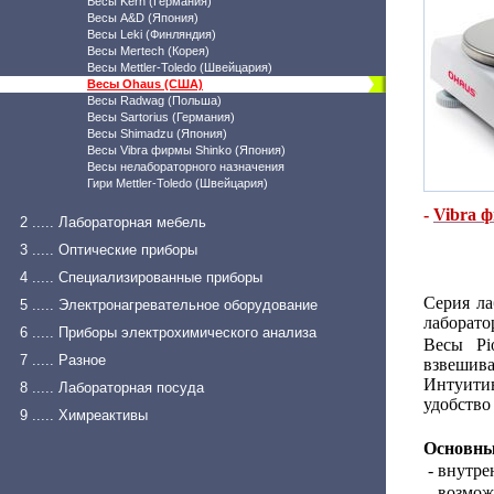
Весы Kern (Германия)
Весы A&D (Япония)
Весы Leki (Финляндия)
Весы Mertech (Корея)
Весы Mettler-Toledo (Швейцария)
Весы Ohaus (США)
Весы Radwag (Польша)
Весы Sartorius (Германия)
Весы Shimadzu (Япония)
Весы Vibra фирмы Shinko (Япония)
Весы нелабораторного назначения
Гири Mettler-Toledo (Швейцария)
-
Vibra 
2 ..... Лабораторная мебель
3 ..... Оптические приборы
4 ..... Специализированные приборы
Серия ла
5 ..... Электронагревательное оборудование
лаборато
6 ..... Приборы электрохимического анализа
Весы Pi
7 ..... Разное
взвешив
Интуитив
8 ..... Лабораторная посуда
удобство
9 ..... Химреактивы
Основны
- внутре
- возмож