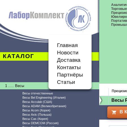
Аналитич
Торговые
Прецизио
Ювелирн
Портати
Промышл
Главная
Новости
КАТАЛОГ
Доставка
Контакты
Партнёры
Статьи
1 ..... Весы
Прецизи
Весы отечественные
Весы Bel Engineering (Италия)
Весы 
Весы Acculab (США)
Весы ADAM (Великобритания)
Весы Acom (Корея)
В 
Весы Axis (Польша)
Весы Cas (Корея)
Весы DEMCOM (Россия)