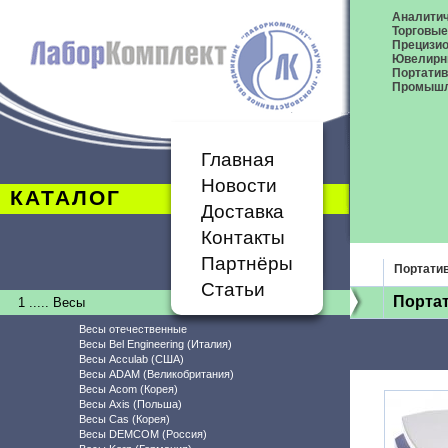
Аналитич
Торговые
Прецизио
Ювелирн
Портати
Промышл
Главная
Новости
КАТАЛОГ
Доставка
Контакты
Партнёры
Портати
Статьи
Порта
1 ..... Весы
Весы отечественные
Весы Bel Engineering (Италия)
Весы Acculab (США)
Весы ADAM (Великобритания)
Весы Acom (Корея)
Весы Axis (Польша)
Весы Cas (Корея)
Весы DEMCOM (Россия)