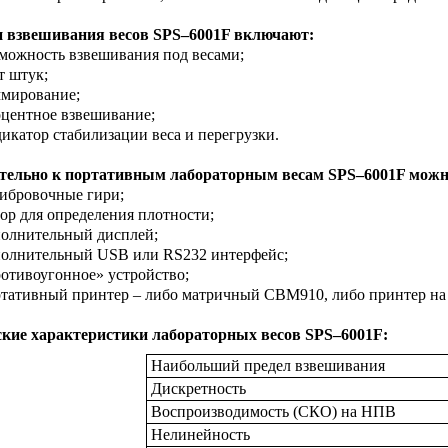
 взвешивания весов SPS–6001F включают:
можность взвешивания под весами;
т штук;
мирование;
центное взвешивание;
икатор стабилизации веса и перегрузки.
тельно к портативным лабораторным весам SPS–6001F можно
ибровочные гири;
ор для определения плотности;
олнительный дисплей;
олнительный USB или RS232 интерфейс;
отивоугонное» устройство;
тативный принтер – либо матричный CBM910, либо принтер на
ские характеристики лабораторных весов SPS–6001F
:
Наибольший предел взвешивания
Дискретность
Воспроизводимость (СКО) на НПВ
Нелинейность