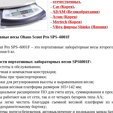
-
отечественных
,
-
Cas (Корея)
,
-
ADAM (Великобритания)
-
Acom (Корея)
-
Mertech (Корея)
-
Vibra фирмы Shinko (Япония)
вные весы Ohaus Scout Pro SPS–6001F
ut Pro SPS–6001F – это портативные лабораторные весы второг
ния 6 кг.
ости портативных лабораторных весов SPS6001F:
стоты в обслуживании;
чная и компактная конструкция;
бны при транспортировки;
ки для регулирования высоты и выравнивания весов;
ьшая весовая платформа размером 165×142 мм;
циальное расширенное ПО для счета штук, суммирования и про
ы работают как от сети, так и от четырех батареек типа АА;
сы легко чистить благодаря съемной весовой платформе из 
дохранительному бортику;
тема энергосбережения, автовыключение и индикация заряда бат