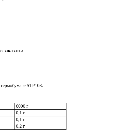
 заказать:
 термобумаге STP103.
6000 г
0,1 г
0,1 г
0,2 г