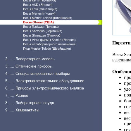
Весы Kern (Германия)
Весы A&D (Япония)
Весы Leki (Финляндия)
Весы Mertech (Корея)
Весы Mettler-Toledo (Швейцария)
Весы Ohaus (США)
Весы Radwag (Польша)
Весы Sartorius (Германия)
Весы Shimadzu (Япония)
Весы Vibra фирмы Shinko (Япония)
Портати
Весы нелабораторного назначения
Гири Mettler-Toledo (Швейцария)
Весы Sco
2 ..... Лабораторная мебель
взвешива
3 ..... Оптические приборы
Особенн
4 ..... Специализированные приборы
про
5 ..... Электронагревательное оборудование
про
6 ..... Приборы электрохимического анализа
удо
нож
7 ..... Разное
бол
8 ..... Лабораторная посуда
спе
9 ..... Химреактивы
вес
ве
пре
сис