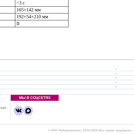
~3 с
165×142 мм
192×54×210 мм
II
-
-
-
-
-
МЫ В СОЦСЕТЯХ
ская,
,
© НПО Лаборкомплект, 2005-2026 Все права защищены