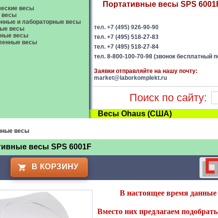
Портативные весы SPS 6001F 
еские весы
 весы
нные и лабораторные весы
тел. +7 (495) 926-90-90
ые весы
вные весы
тел. +7 (495) 518-27-83
енные весы
тел. +7 (495) 518-27-84
тел. 8-800-100-70-98 (звонок бесплатный п
Заявки отправляйте на нашу почту:
market@laborkomplekt.ru
Поиск по сайту:
Весы Ohaus (США)
вные весы
тивные весы SPS 6001F
В КОРЗИНУ
В настоящее время данные 
Вместо них предлагаем подобрать 