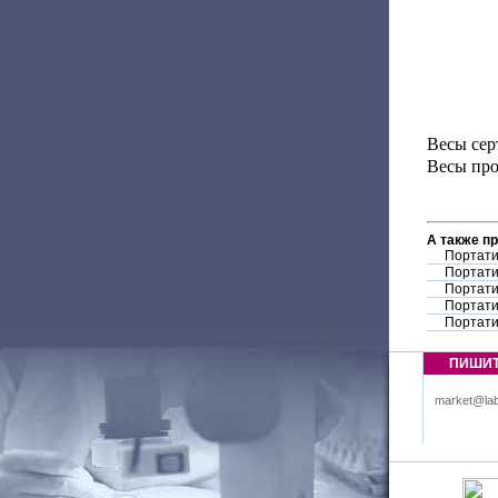
Весы сер
Весы про
А также п
Портати
Портати
Портати
Портати
Портати
ПИШИ
market@lab