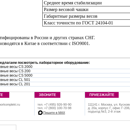
Среднее время стабилизации
Размер весовой чашки
Габаритные размеры весов
Класс точности по ГОСТ 24104-01
тифицированы в России и других странах СНГ.
изводятся в Китае в соответствии с ISO9001.
редлагаем посмотреть лабораторное оборудование:
вные весы CS 2000
вные весы CS 200
вные весы CS 5000
вные весы CL 501
вные весы CL 201
ТЕ
ЗВОНИТЕ
ПРИЕЗЖАЙТЕ
orkomplekt.ru
тел. +7 (495) 926-90-90
111141 г. Москва, ул. Кусков
тел. +7 (800) 100-70-98
д. 20а, корпус Г, офис Г-206
подъезд №3, 2-й этаж
Пишите в МАХ