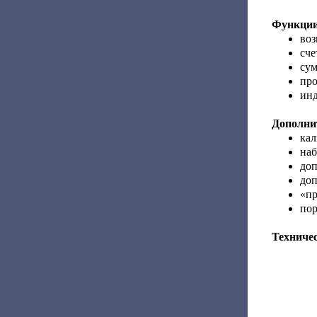
Функции
воз
сче
сум
про
инд
Дополни
кал
наб
доп
доп
«пр
пор
Техниче