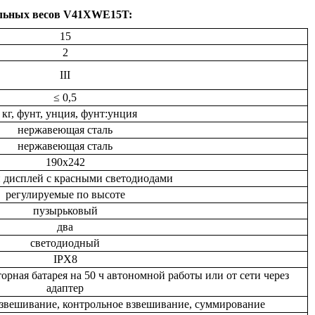
льных весов V41
X
WE15T:
15
2
III
≤ 0,5
, кг, фунт, унция, фунт:унция
нержавеющая сталь
нержавеющая сталь
190х242
 дисплей с красными светодиодами
регулируемые по высоте
пузырьковый
два
светодиодный
IPX8
орная батарея на 50 ч автономной работы или от сети через
адаптер
взвешивание, контрольное взвешивание, суммирование