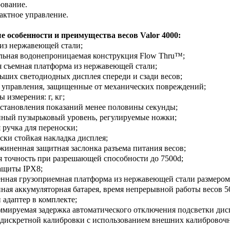
ование.
тактное управление.
 особенности и преимущества весов Valor 4000:
 из нержавеющей стали;
льная водонепроницаемая конструкция Flow Thru™;
я съемная платформа из нержавеющей стали;
льших светодиодных дисплея спереди и сзади весов;
 управления, защищенные от механических повреждений;
 измерения: г, кг;
установления показаний менее половины секунды;
нный пузырьковый уровень, регулируемые ножки;
я ручка для переноски;
ски стойкая накладка дисплея;
жиненная защитная заслонка разъема питания весов;
я точность при разрешающей способности до 7500d;
защиты IPX8;
енная грузоприемная платформа из нержавеющей стали размером
нная аккумуляторная батарея, время непрерывной работы весов 50
й адаптер в комплекте;
ммируемая задержка автоматического отключения подсветки дис
 дискретной калибровки с использованием внешних калибровочн