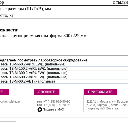
ор
с тыль
ные размеры (ШxГхВ), мм
тто, кг
ежности:
енная грузоприемная платформа 300х225 мм.
редлагаем посмотреть лабораторное оборудование:
 весы TB-M-60.2-А(RUEW)1 (напольные)
 весы TB-M-150.2-А(RUEW)1 (напольные)
 весы TB-M-300.2-А(RUEW)1 (напольные)
 весы TB-M-600.2-А(RUEW)1 (напольные)
 весы TB-M-60.2-АB1 (напольные)
ТЕ
ЗВОНИТЕ
ПРИЕЗЖАЙТЕ
orkomplekt.ru
тел. +7 (495) 926-90-90
111141 г. Москва, ул. Кусков
тел. +7 (800) 100-70-98
д. 20а, корпус Г, офис Г-206
подъезд №3, 2-й этаж
Пишите в МАХ