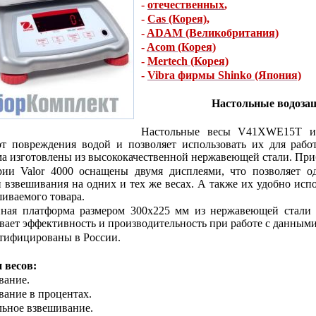
-
отечественных
,
-
Cas (Корея)
,
-
ADAM (Великобритания)
-
Acom (Корея)
-
Mertech (Корея)
-
Vibra фирмы Shinko (Япония)
Настольные водоза
Настольные весы V41XWE15T им
т повреждения водой и позволяет использовать их для рабо
а изготовлены из высококачественной нержавеющей стали. Приб
рии Valor 4000 оснащены двумя дисплеями, что позволяет о
 взвешивания на одних и тех же весах. А также их удобно испо
шиваемого товара.
нная платформа размером 300х225 мм из нержавеющей стали 
вает эффективность и производительность при работе с данными
тифицированы в России.
 весов:
вание.
вание в процентах.
льное взвешивание.