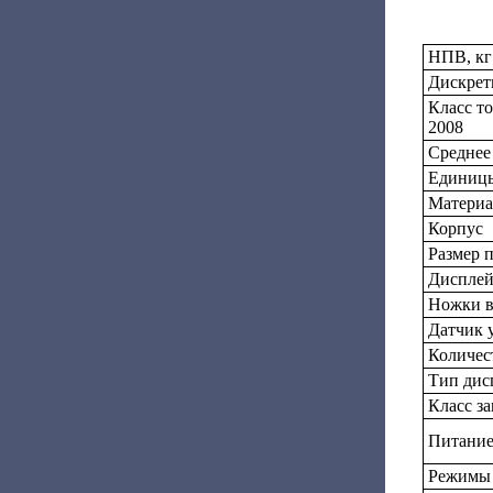
НПВ, кг
Дискретн
Класс т
2008
Среднее
Единицы
Материа
Корпус
Размер 
Диспле
Ножки в
Датчик 
Количес
Тип дис
Класс з
Питани
Режимы 