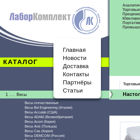
Аналитич
Торговые
Прецизио
Ювелирн
Портати
Промышл
Главная
Новости
КАТАЛОГ
Доставка
Контакты
Партнёры
Торговы
Статьи
Насто
1 ..... Весы
Весы отечественные
Весы Bel Engineering (Италия)
Весы Acculab (США)
Весы ADAM (Великобритания)
Весы Acom (Корея)
Весы Axis (Польша)
Весы Cas (Корея)
Весы DEMCOM (Россия)