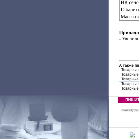
ИК сенс
Габарит
Масса не
Принадл
- Увелич
А также п
Товарные
Товарные
Товарные
Товарные
Товарные
ПИШИ
market@lab