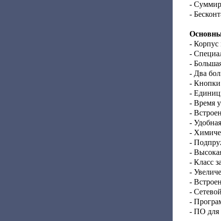
- Суммир
- Бескон
Основные
- Корпус
- Специа
- Больша
- Два бо
- Кнопки
- Единицы
- Время 
- Встрое
- Удобна
- Химиче
- Подпру
- Высока
- Класс 
- Увелич
- Встрое
- Сетево
- Програ
- ПО для