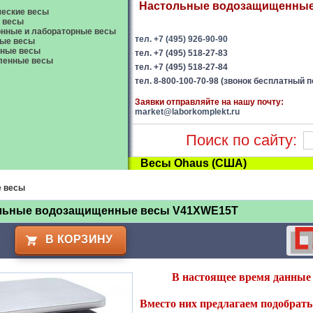
Настольные водозащищенные в
еские весы
 весы
нные и лабораторные весы
тел. +7 (495) 926-90-90
ые весы
вные весы
тел. +7 (495) 518-27-83
енные весы
тел. +7 (495) 518-27-84
тел. 8-800-100-70-98 (звонок бесплатный п
Заявки отправляйте на нашу почту:
market@laborkomplekt.ru
Поиск по сайту:
Весы Ohaus (США)
е весы
льные водозащищенные весы V41XWE15T
В КОРЗИНУ
В настоящее время данные 
Вместо них предлагаем подобрать 