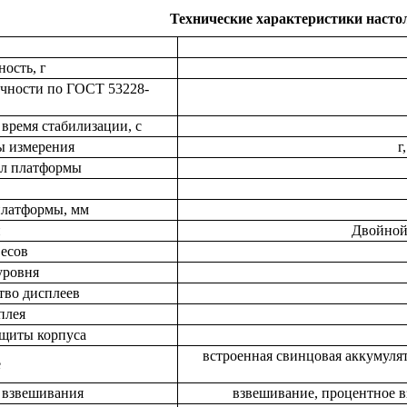
Технические характеристики насто
ость, г
очности по ГОСТ 53228-
 время стабилизации, с
 измерения
г
л платформы
платформы, мм
й
Двойной
есов
уровня
тво дисплеев
плея
ащиты корпуса
встроенная свинцовая аккумулят
е
взвешивания
взвешивание, процентное 