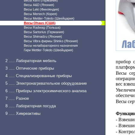
Весы Kern (Германия)
Весы A&D (Япония)
Весы Leki (Финляндия)
Весы Mertech (Корея)
Весы Mettler-Toledo (Швейцария)
Весы Ohaus (США)
Весы Radwag (Польша)
Весы Sartorius (Германия)
Весы Shimadzu (Япония)
Весы Vibra фирмы Shinko (Япония)
Весы нелабораторного назначения
Гири Mettler-Toledo (Швейцария)
2 ..... Лабораторная мебель
прибор о
платформ
3 ..... Оптические приборы
Весы се
4 ..... Специализированные приборы
операции
5 ..... Электронагревательное оборудование
вес взве
Увеличе
6 ..... Приборы электрохимического анализа
обеспечи
7 ..... Разное
Весы сер
8 ..... Лабораторная посуда
Функции
9 ..... Химреактивы
- Взвеши
- Взвеши
- Контро