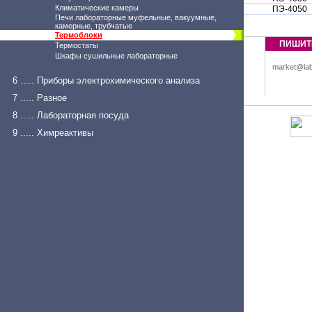
Климатические камеры
ПЭ-4050
Печи лабораторные муфельные, вакуумные,
камерные, трубчатые
Термоблоки
ПИШИТ
Термостаты
Шкафы сушильные лабораторные
market@lab
6 ..... Приборы электрохимического анализа
7 ..... Разное
8 ..... Лабораторная посуда
9 ..... Химреактивы