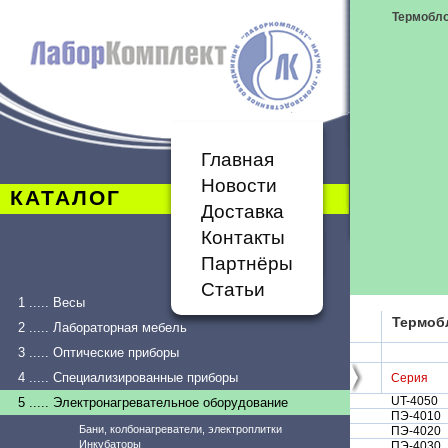
Термобл
Главная
Новости
КАТАЛОГ
Доставка
Контакты
Партнёры
Статьи
1 ..... Весы
Термоб
2 ..... Лабораторная мебель
3 ..... Оптические приборы
4 ..... Специализированные приборы
Серия
UT-4050
5 ..... Электронагревательное оборудование
ПЭ-4010
Бани, колбонагреватели, электроплитки
ПЭ-4020
Инкубаторы
ПЭ-4030