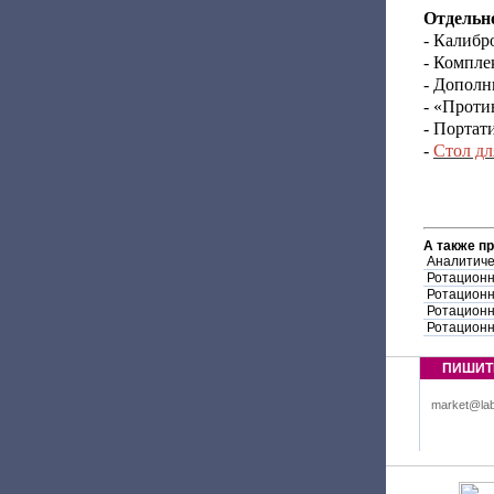
Отдельно
- Калибр
- Компле
- Дополн
- «Проти
- Портат
-
Стол дл
А также п
Аналитиче
Ротационн
Ротационн
Ротационн
Ротационн
ПИШИТ
market@lab