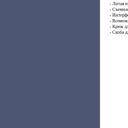
- Литая 
- Съемна
- Интерф
- Возмож
- Крюк д
- Скоба 