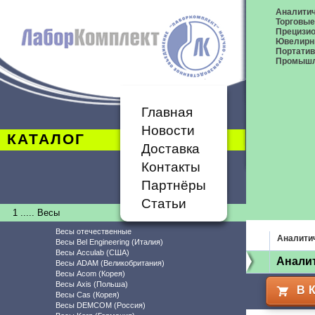
Аналитич
Торговые
Прецизио
Ювелирн
Портати
Промышл
Главная
Новости
КАТАЛОГ
Доставка
Контакты
Партнёры
Статьи
1 ..... Весы
Весы отечественные
Аналити
Весы Bel Engineering (Италия)
Весы Acculab (США)
Аналит
Весы ADAM (Великобритания)
Весы Acom (Корея)
Весы Axis (Польша)
В 
Весы Cas (Корея)
Весы DEMCOM (Россия)