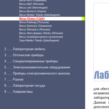
Весы Kern (Германия)
Весы A&D (Япония)
Весы Leki (Финляндия)
Весы Mertech (Корея)
Весы Mettler-Toledo (Швейцария)
Весы Ohaus (США)
Весы Radwag (Польша)
Весы Sartorius (Германия)
Весы Shimadzu (Япония)
Весы Vibra фирмы Shinko (Япония)
Весы нелабораторного назначения
Гири Mettler-Toledo (Швейцария)
2 ..... Лабораторная мебель
3 ..... Оптические приборы
4 ..... Специализированные приборы
5 ..... Электронагревательное оборудование
6 ..... Приборы электрохимического анализа
7 ..... Разное
8 ..... Лабораторная посуда
для обес
9 ..... Химреактивы
незаме
лаборато
Данная 
дополни