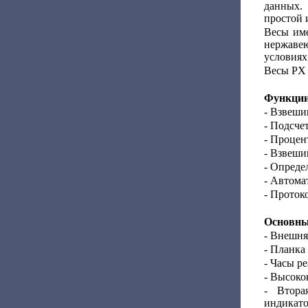
данных.
простой 
Весы име
нержаве
условиях
Весы PX 
Функции
- Взвеши
- Подсче
- Процен
- Взвеши
- Опреде
- Автома
- Проток
Основные
- Внешня
- Планка
- Часы р
- Высоко
- Втора
индикато