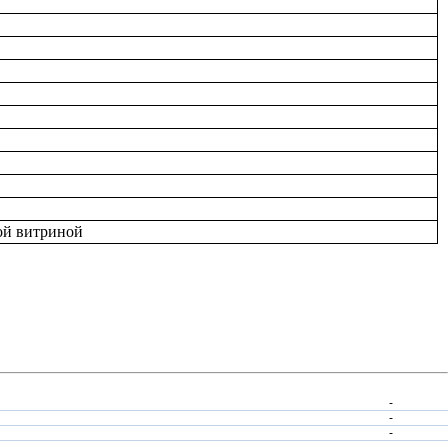
ой витриной
-
-
-