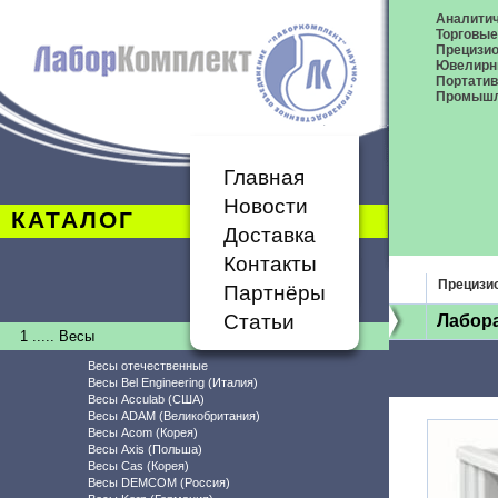
Аналитич
Торговые
Прецизио
Ювелирн
Портати
Промышл
Главная
Новости
КАТАЛОГ
Доставка
Контакты
Прецизи
Партнёры
Статьи
Лабор
1 ..... Весы
Весы отечественные
Весы Bel Engineering (Италия)
Весы Acculab (США)
Весы ADAM (Великобритания)
Весы Acom (Корея)
Весы Axis (Польша)
Весы Cas (Корея)
Весы DEMCOM (Россия)