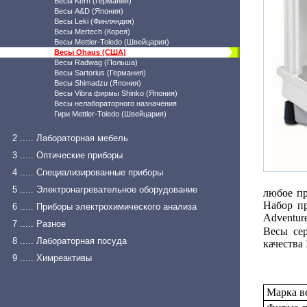
Весы Kern (Германия)
Весы A&D (Япония)
Весы Leki (Финляндия)
Весы Mertech (Корея)
Весы Mettler-Toledo (Швейцария)
Весы Ohaus (США)
Весы Radwag (Польша)
Весы Sartorius (Германия)
Весы Shimadzu (Япония)
Весы Vibra фирмы Shinko (Япония)
Весы нелабораторного назначения
Гири Mettler-Toledo (Швейцария)
2 ..... Лабораторная мебель
3 ..... Оптические приборы
4 ..... Специализированные приборы
5 ..... Электронагревательное оборудование
любое пр
Набор пр
6 ..... Приборы электрохимического анализа
Adventure
7 ..... Разное
Весы сер
8 ..... Лабораторная посуда
качества
9 ..... Химреактивы
Марка в