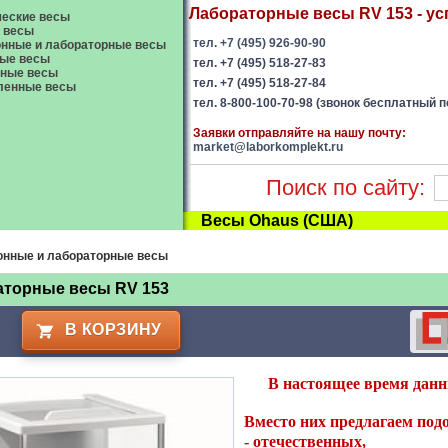
Лабораторные весы RV 153 - усп
еские весы
 весы
тел. +7 (495) 926-90-90
нные и лабораторные весы
ые весы
тел. +7 (495) 518-27-83
вные весы
тел. +7 (495) 518-27-84
енные весы
тел. 8-800-100-70-98 (звонок бесплатный п
Заявки отправляйте на нашу почту:
market@laborkomplekt.ru
Поиск по сайту:
Весы Ohaus (США)
онные и лабораторные весы
аторные весы RV 153
В КОРЗИНУ
В настоящее время данн
Вместо них предлагаем подо
-
отечественных
,