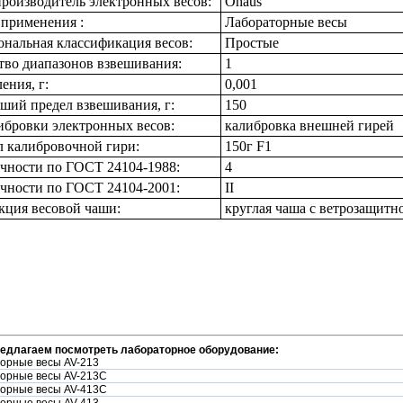
роизводитель электронных весов:
Ohaus
 применения :
Лабораторные весы
нальная классификация весов:
Простые
тво диапазонов взвешивания:
1
ения, г:
0,001
ший предел взвешивания, г:
150
ибровки электронных весов:
калибровка внешней гирей
 калибровочной гири:
150г F1
очности по ГОСТ 24104-1988:
4
очности по ГОСТ 24104-2001:
II
кция весовой чаши:
круглая чаша с ветрозащитн
редлагаем посмотреть лабораторное оборудование:
орные весы AV-213
орные весы AV-213C
орные весы AV-413C