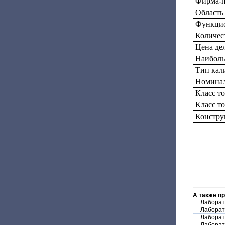
Фирма-п
Область
Функцио
Количес
Цена дел
Наиболь
Тип кал
Номинал
Класс т
Класс т
Констру
А также п
Лаборат
Лаборат
Лаборат