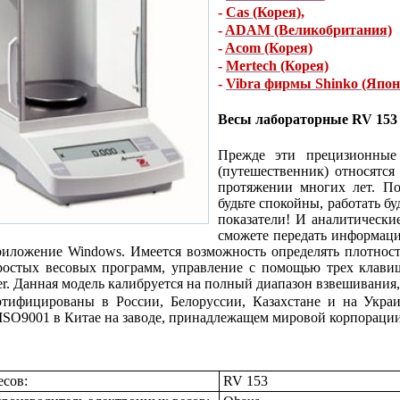
-
Cas (Корея)
,
-
ADAM (Великобритания)
-
Acom (Корея)
-
Mertech (Корея)
-
Vibra фирмы Shinko (Япон
Весы лабораторные RV 153
Прежде эти прецизионные
(путешественник) относятся
протяжении многих лет. По
будьте спокойны, работать б
показатели! И аналитическ
сможете передать информаци
иложение Windows. Имеется возможность определять плотность
остых весовых программ, управление с помощью трех клавиш
r. Данная модель калибруется на полный диапазон взвешивания, то
тифицированы в России, Белоруссии, Казахстане и на Украи
 ISO9001 в Китае на заводе, принадлежащем мировой корпорации 
есов:
RV 153