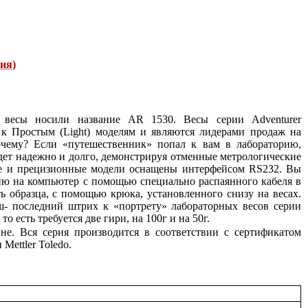
ия)
 весы носили название AR 1530. Весы серии Adventurer
 к Простым (Light) моделям и являются лидерами продаж на
чему? Если «путешественник» попал к вам в лабораторию,
удет надежно и долго, демонстрируя отменные метрологические
ие и прецизионные модели оснащены интерфейсом RS232. Вы
ю на компьютер с помощью специально распаянного кабеля в
 образца, с помощью крюка, установленного снизу на весах.
- последний штрих к «портрету» лабораторных весов серии
 есть требуется две гири, на 100г и на 50г.
не. Вся серия производится в соответствии с сертификатом
Mettler Toledo.