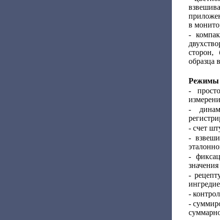
взвешива
приложен
в монито
- компа
двухств
сторон,
образца 
Режимы 
- прост
измерени
- динам
регистри
- счет шт
- взвеши
эталонног
- фикса
значения
- рецепт
ингредие
- контро
- суммир
суммарно