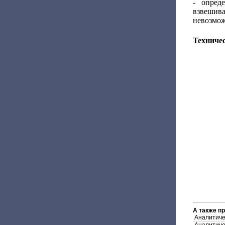
- опред
взвешив
невозмож
Техниче
А также п
Аналитиче