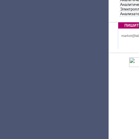
Аналитиче
Аналитиче
Электропл
Анализато
ПИШИТ
market@lab