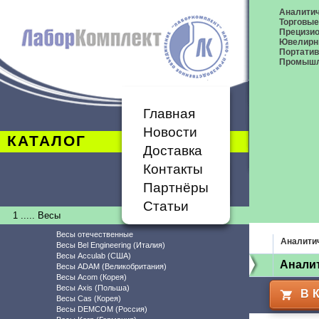
Аналитич
Торговые
Прецизио
Ювелирн
Портати
Промышл
Главная
Новости
КАТАЛОГ
Доставка
Контакты
Партнёры
Статьи
1 ..... Весы
Весы отечественные
Аналити
Весы Bel Engineering (Италия)
Весы Acculab (США)
Аналит
Весы ADAM (Великобритания)
Весы Acom (Корея)
Весы Axis (Польша)
В 
Весы Cas (Корея)
Весы DEMCOM (Россия)