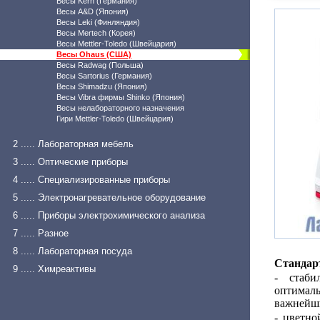
Весы Kern (Германия)
Весы A&D (Япония)
Весы Leki (Финляндия)
Весы Mertech (Корея)
Весы Mettler-Toledo (Швейцария)
Весы Ohaus (США)
Весы Radwag (Польша)
Весы Sartorius (Германия)
Весы Shimadzu (Япония)
Весы Vibra фирмы Shinko (Япония)
Весы нелабораторного назначения
Гири Mettler-Toledo (Швейцария)
2 ..... Лабораторная мебель
3 ..... Оптические приборы
4 ..... Специализированные приборы
5 ..... Электронагревательное оборудование
6 ..... Приборы электрохимического анализа
7 ..... Разное
8 ..... Лабораторная посуда
Стандар
9 ..... Химреактивы
- стаби
оптимал
важнейши
- цветн