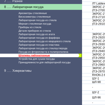
7 ..... Разное
ЛТ Labtex
8 ..... Лабораторная посуда
ЭКРОС-2
(ПЭ-2700
Ареометры стеклянные
ЭКРОС-2
Вискозиметры стеклянные
(ПЭ-2710
Лабораторная посуда из стекла
ЭКРОС-2
Мерная стеклянная посуда
(ПЭ-2910
Приборы из стекла
-
Детали приборов из стекла
ЭКРОС-2
Лабораторная посуда из агата
(ПЭ-2920
Лабораторная посуда из фарфора
ЭКРОС-2
Лабораторная посуда из кварцевого стекла
(ПЭ-2930
Лабораторная посуда из пластика
ЭКРОС-2
Лабораторная посуда из стеклоуглерода
(ПЭ-2940
Посуда из фторопласта и полипропилена
ЭКРОС-2
Штативы лабораторные
(ПЭ-2950
Устройства для сушки посуды
ЭКРОС-2
Принадлежности для лабораторной посуды
(ПЭ-2960
ЭКРОС-2
9 ..... Химреактивы
(ПЭ-2970
RHON-2-
ШУ-1
ШЛ-98
-
ШУ-2
ШЛ-96
-