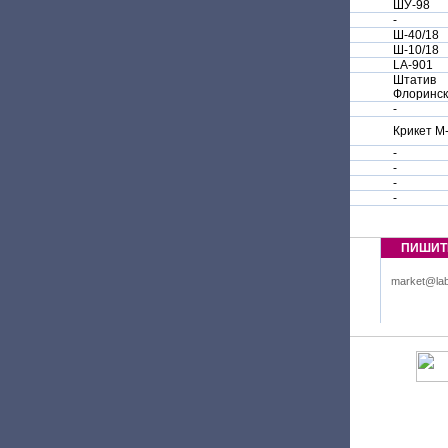
ШУ-98
-
Ш-40/18
Ш-10/18
LA-901
Штатив
Флоринск
-
Крикет М
-
-
-
-
ПИШИТ
market@lab