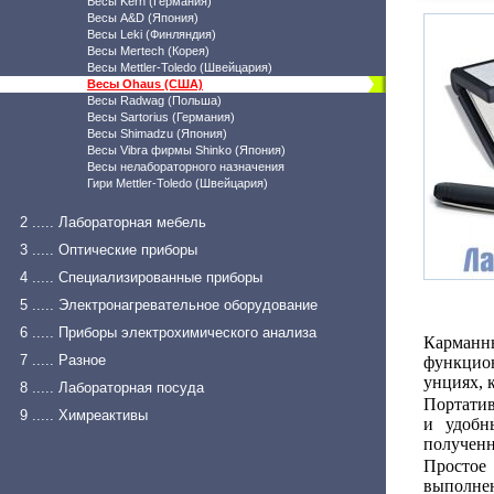
Весы Kern (Германия)
Весы A&D (Япония)
Весы Leki (Финляндия)
Весы Mertech (Корея)
Весы Mettler-Toledo (Швейцария)
Весы Ohaus (США)
Весы Radwag (Польша)
Весы Sartorius (Германия)
Весы Shimadzu (Япония)
Весы Vibra фирмы Shinko (Япония)
Весы нелабораторного назначения
Гири Mettler-Toledo (Швейцария)
2 ..... Лабораторная мебель
3 ..... Оптические приборы
4 ..... Специализированные приборы
5 ..... Электронагревательное оборудование
6 ..... Приборы электрохимического анализа
Карманны
7 ..... Разное
функцио
унциях, 
8 ..... Лабораторная посуда
Портати
9 ..... Химреактивы
и удобн
полученн
Простое
выполнен