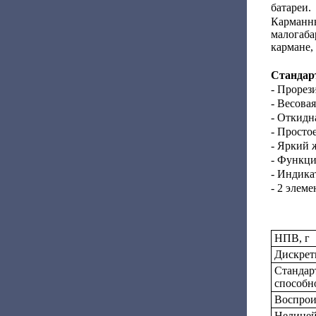
батареи.
Карманн
малогаба
кармане,
Стандар
- Прорез
- Весова
- Откидн
- Просто
- Яркий 
- Функци
- Индика
- 2 элем
НПВ, г
Дискретн
Стандар
способн
Воспрои
Нелиней