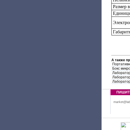
Размер 
Единицы
Электро
Габарит
А также п
Портативн
Бокс микр
Лаборатор
Лаборатор
Лаборатор
ПИШИТ
market@lab