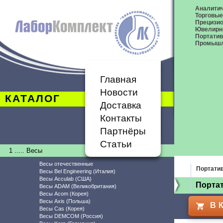
Аналитич
Торговые
Прецизио
Ювелирн
Портати
Промышл
Главная
Новости
КАТАЛОГ
Доставка
Контакты
Партнёры
Статьи
1 ..... Весы
Весы отечественные
Портати
Весы Bel Engineering (Италия)
Весы Acculab (США)
Порта
Весы ADAM (Великобритания)
Весы Acom (Корея)
Весы Axis (Польша)
В 
Весы Cas (Корея)
Весы DEMCOM (Россия)