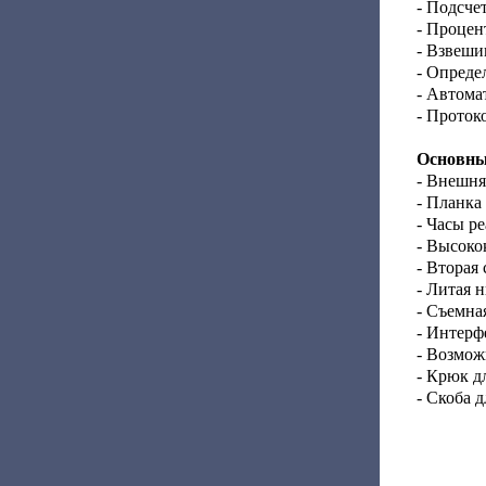
- Подсче
- Процен
- Взвеши
- Опреде
- Автома
- Проток
Основные
- Внешня
- Планка
- Часы р
- Высоко
- Вторая
- Литая 
- Съемна
- Интерф
- Возмож
- Крюк д
- Скоба 