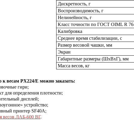
Дискретность, г
Воспроизводимость, г
Нелинейность, г
Класс точности по ГОСТ OIML R 76
Калибровка
Среднее время стабилизации, с
Размер весовой чашки, мм
Экран
Габаритные размеры (ШxВхГ), мм
Масса весов, кг
 к весам P
X
224/
E
можно заказать:
овочные гири;
кт для определения плотности;
ительный дисплей;
воугонное» устройство;
ивный принтер SF40A;
я весов ЛАБ-600 ВГ
.