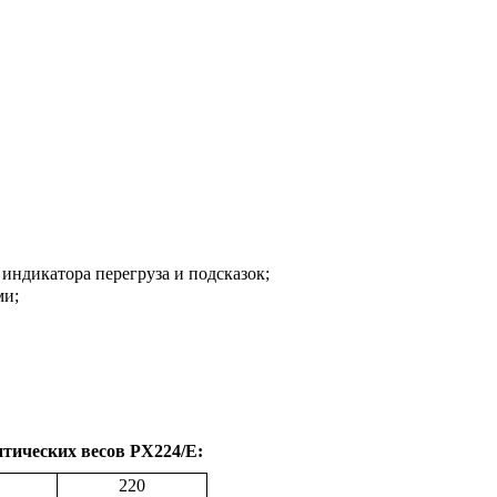
индикатора перегруза и подсказок;
ми;
тических весов P
X
224/
E
:
220