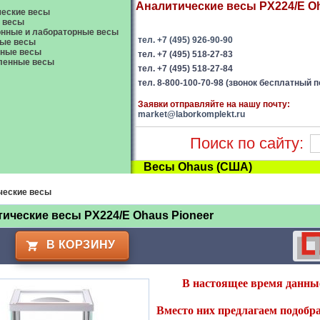
Аналитические весы PX224/E Oha
еские весы
 весы
нные и лабораторные весы
тел. +7 (495) 926-90-90
ые весы
вные весы
тел. +7 (495) 518-27-83
енные весы
тел. +7 (495) 518-27-84
тел. 8-800-100-70-98 (звонок бесплатный п
Заявки отправляйте на нашу почту:
market@laborkomplekt.ru
Поиск по сайту:
Весы Ohaus (США)
ческие весы
ические весы PX224/E Ohaus Pioneer
В КОРЗИНУ
В настоящее время данные
Вместо них предлагаем подобра