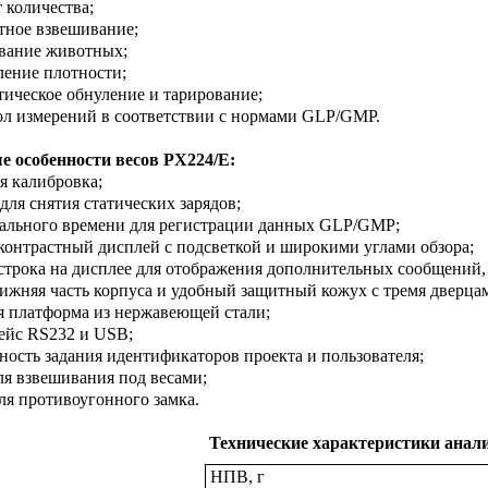
т количества;
тное взвешивание;
вание животных;
ление плотности;
тическое обнуление и тарирование;
ол измерений в соответствии с нормами GLP/GMP.
 особенности весов P
X
224/
E
:
я калибровка;
 для снятия статических зарядов;
еального времени для регистрации данных GLP/GMP;
контрастный дисплей с подсветкой и широкими углами обзора;
 строка на дисплее для отображения дополнительных сообщений, 
нижняя часть корпуса и удобный защитный кожух с тремя дверца
я платформа из нержавеющей стали;
ейс RS232 и USB;
ность задания идентификаторов проекта и пользователя;
ля взвешивания под весами;
для противоугонного замка.
Технические характеристики анали
НПВ, г