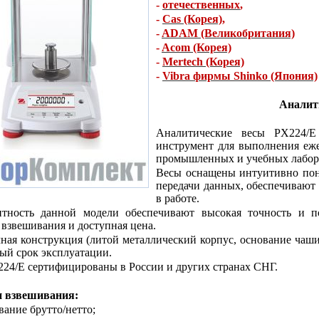
-
отечественных
,
-
Cas (Корея)
,
-
ADAM (Великобритания)
-
Acom (Корея)
-
Mertech (Корея)
-
Vibra фирмы Shinko (Япония)
Аналит
Аналитические весы PX224/E
инструмент для выполнения еже
промышленных и учебных лабор
Весы оснащены интуитивно пон
передачи данных, обеспечивают
в работе.
нтность данной модели обеспечивают высокая точность и по
взвешивания и доступная цена.
ная конструкция (литой металлический корпус, основание чаш
ый срок эксплуатации.
24/E сертифицированы в России и других странах СНГ.
 взвешивания:
вание брутто/нетто;