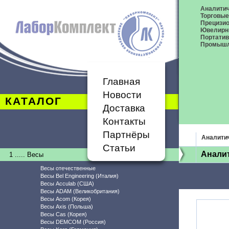
Аналитич
Торговые
Прецизио
Ювелирн
Портати
Промышл
Главная
Новости
КАТАЛОГ
Доставка
Контакты
Партнёры
Аналити
Статьи
Аналит
1 ..... Весы
Весы отечественные
Весы Bel Engineering (Италия)
Весы Acculab (США)
Весы ADAM (Великобритания)
Весы Acom (Корея)
Весы Axis (Польша)
Весы Cas (Корея)
Весы DEMCOM (Россия)