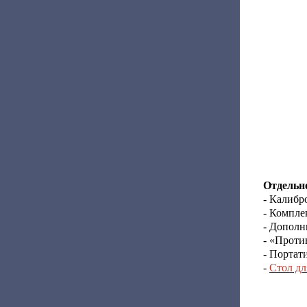
Отдельно
- Калибр
- Компле
- Дополн
- «Проти
- Портат
-
Стол дл