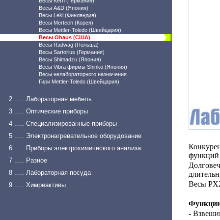
Весы Kern (Германия)
Весы A&D (Япония)
Весы Leki (Финляндия)
Весы Mertech (Корея)
Весы Mettler-Toledo (Швейцария)
Весы Ohaus (США)
Весы Radwag (Польша)
Весы Sartorius (Германия)
Весы Shimadzu (Япония)
Весы Vibra фирмы Shinko (Япония)
Весы нелабораторного назначения
Гири Mettler-Toledo (Швейцария)
2 ..... Лабораторная мебель
3 ..... Оптические приборы
4 ..... Специализированные приборы
5 ..... Электронагревательное оборудование
Конкуре
6 ..... Приборы электрохимического анализа
функций 
7 ..... Разное
Долговеч
8 ..... Лабораторная посуда
длительн
Весы PX2
9 ..... Химреактивы
Функции
- Взвеши