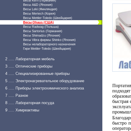
Весы Kern (Германия)
Весы A&D (Япония)
Весы Leki (Финляндия)
Весы Mertech (Корея)
Весы Mettler-Toledo (Швейцария)
Весы Ohaus (США)
Весы Radwag (Польша)
Весы Sartorius (Германия)
Весы Shimadzu (Япония)
Весы Vibra фирмы Shinko (Япония)
Весы нелабораторного назначения
Гири Mettler-Toledo (Швейцария)
2 ..... Лабораторная мебель
3 ..... Оптические приборы
4 ..... Специализированные приборы
5 ..... Электронагревательное оборудование
Портати
6 ..... Приборы электрохимического анализа
подходят
7 ..... Разное
образов
быстрая 
8 ..... Лабораторная посуда
эксплуа
9 ..... Химреактивы
промышл
Благода
быстро п
оператор