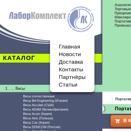
Аналитич
Торговые
Прецизио
Ювелирн
Портати
Промышл
Главная
Новости
КАТАЛОГ
Доставка
Контакты
Партнёры
Статьи
1 ..... Весы
Весы отечественные
Портати
Весы Bel Engineering (Италия)
Весы Acculab (США)
Порта
Весы ADAM (Великобритания)
Весы Acom (Корея)
Весы Axis (Польша)
В 
Весы Cas (Корея)
Весы DEMCOM (Россия)