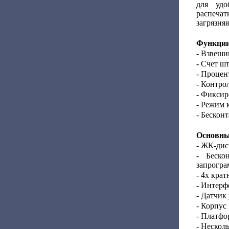
для удо
распеча
загрязня
Функции
- Взвеши
- Счет шт
- Процен
- Контро
- Фиксир
- Режим 
- Бескон
Основны
- ЖК-дис
- Беско
запрогра
- 4х крат
- Интерф
- Датчик
- Корпус
- Платфо
- Нескол