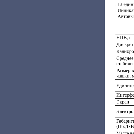
- 13 еди
- Индика
- Автовы
НПВ, г
Дискретн
Калибро
Среднее
стабилиз
Размер 
чашки, 
Единицы
Интерф
Экран
Электро
Габарит
(ШxДхВ)
Масса ве