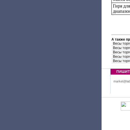
Гиря дл
диапазо
А также п
Весы торг
Весы торг
Весы торг
Весы торг
Весы торг
ПИШИТ
market@lab