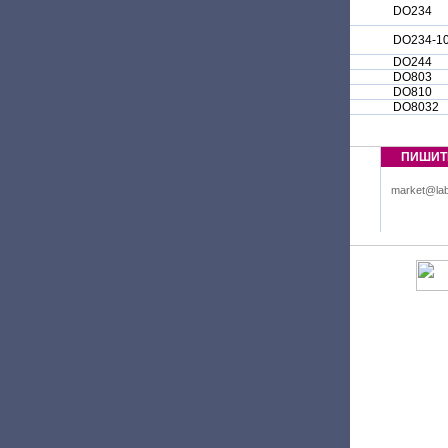
DO234
DO234-1
DO244
DO803
DO810
DO8032
ПИШИТ
market@lab