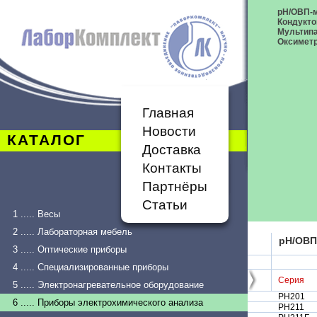
рН/ОВП-
Кондукт
Мультип
Оксимет
Главная
Новости
КАТАЛОГ
Доставка
Контакты
Партнёры
Статьи
1 ..... Весы
2 ..... Лабораторная мебель
рН/ОВП
3 ..... Оптические приборы
4 ..... Специализированные приборы
Серия
5 ..... Электронагревательное оборудование
PH201
6 ..... Приборы электрохимического анализа
PH211