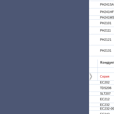
PH241SA
PH241HF
PH241M
PH2101
PH2111
PH2121
PH2131
Кондук
Серия
EC202
TDS206
SLT207
EC212
EC232
EC232-0