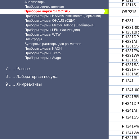
PH211F
Анализаторы
PH211S
Приборы отечественные
Приборы марки ЭКОСТАБ
ORP215
Приборы фирмы HANNA Instruments (Германия)
Приборы фирмы OHAUS (США)
PH231
Приборы фирмы Mettler Toledo (Швейцария)
PH231-0
Приборы фирмы LEKI (Финляндия)
PH231BR
Приборы фирмы WTW
PH231DP
Электроды
PH231MT
Буферные растворы для ph-метров
PH231SS
Приборы фирмы HACH
PH231P
Приборы фирмы Testo
PH231W
Приборы фирмы Atago
PH231SL
PH231SA
7 ..... Разное
PH231HF
PH231M
8 ..... Лабораторная посуда
PH241
9 ..... Химреактивы
PH241-0
PH241BR
PH241DP
PH241MT
PH241SS
PH241P
PH241W
PH241SL