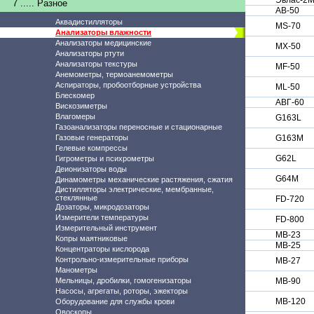
Эвлас-2
7 ..... Разное
АВ-50
Аквадистилляторы
MS-70
Анализаторы влажности
Анализаторы медицинские
MX-50
Анализаторы ртути
Анализаторы текстуры
MF-50
Анемометры, термоанемометры
Аспираторы, пробоотборные устройства
ML-50
Блескомер
АВГ-60
Вискозиметры
Влагомеры
G163L
Газоанализаторы переносные и стационарные
Газовые генераторы
G163M
Гелевые компрессы
G62L
Гигрометры и психрометры
Деионизаторы воды
G64M
Динамометры механические растяжения, сжатия
Дистилляторы электрические, мембранные,
стеклянные
FD-720
Дозаторы, микродозаторы
Измерители температуры
FD-800
Измерительный инструмент
МВ-23
Копры маятниковые
МВ-25
Концентраторы кислорода
Контрольно-измерительные приборы
MB-27
Манометры
Мельницы, дробилки, гомогенизаторы
MB-90
Насосы, агрегаты, роторы, эжекторы
MB-120
Оборудование для службы крови
Овоскопы