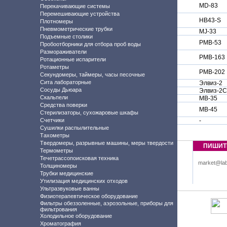
MD-83
Перекачивающие системы
Перемешивающие устройства
HB43-S
Плотномеры
Пневмометрические трубки
MJ-33
Подъемные столики
PMB-53
Пробоотборники для отбора проб воды
Размораживатели
PMB-163
Ротационные испарители
Ротаметры
PMB-202
Секундомеры, таймеры, часы песочные
Сита лабораторные
Элвиз-2
Сосуды Дьюара
Элвиз-2С
Скальпели
MB-35
Средства поверки
МВ-45
Стерилизаторы, сухожаровые шкафы
Счетчики
-
Сушилки распылительные
Тахометры
Твердомеры, разрывные машины, меры твердости
ПИШИТ
Термометры
Течетрассопоисковая техника
market@lab
Толщиномеры
Трубки медицинские
Утилизация медицинских отходов
Ультразвуковые ванны
Физиотерапевтическое оборудование
Фильтры обеззоленные, аэрозольные, приборы для
фильтрования
Холодильное оборудование
Хроматография