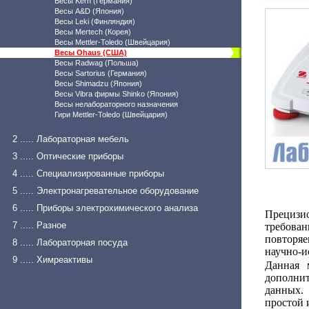
Весы Kern (Германия)
Весы A&D (Япония)
Весы Leki (Финляндия)
Весы Mertech (Корея)
Весы Mettler-Toledo (Швейцария)
Весы Ohaus (США)
Весы Radwag (Польша)
Весы Sartorius (Германия)
Весы Shimadzu (Япония)
Весы Vibra фирмы Shinko (Япония)
Весы нелабораторного назначения
Гири Mettler-Toledo (Швейцария)
2 ..... Лабораторная мебель
3 ..... Оптические приборы
4 ..... Специализированные приборы
5 ..... Электронагревательное оборудование
6 ..... Приборы электрохимического анализа
Прецизи
7 ..... Разное
требова
повторя
8 ..... Лабораторная посуда
научно-и
9 ..... Химреактивы
Данная 
дополни
данных.
простой 