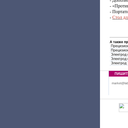
- Дополн
- «Проти
- Портат
-
Стол дл
А также п
Прецизион
Прецизион
Электрод 
Электрод 
Электрод 
ПИШИТ
market@lab