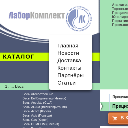
Аналитич
Торговые
Прецизио
Ювелирн
Портати
Промышл
Главная
Новости
КАТАЛОГ
Доставка
Контакты
Партнёры
Статьи
1 ..... Весы
Весы отечественные
Прецизи
Весы Bel Engineering (Италия)
Весы Acculab (США)
Прециз
Весы ADAM (Великобритания)
Весы Acom (Корея)
Весы Axis (Польша)
В 
Весы Cas (Корея)
Весы DEMCOM (Россия)