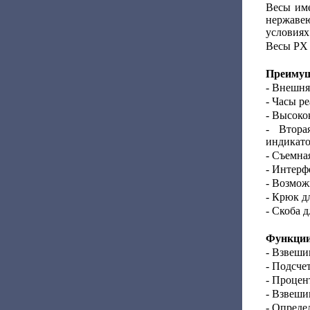
Весы име
нержаве
условиях
Весы PX 
Преимущ
- Внешня
- Часы р
- Высоко
- Втора
индикато
- Съемна
- Интерф
- Возмож
- Крюк д
- Скоба 
Функции
- Взвеши
- Подсче
- Процен
- Взвеши
- Опреде