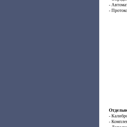
- Автома
- Проток
Отдельно
- Калибр
- Компле