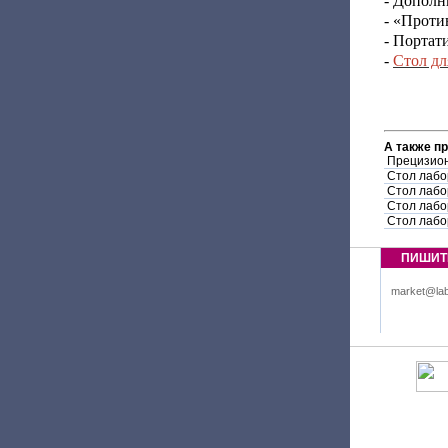
- Дополн
- «Проти
- Портат
-
Стол дл
А также п
Прецизион
Стол лабо
Стол лабо
Стол лабо
Стол лабо
ПИШИТ
market@lab