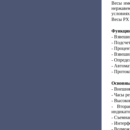
Весы име
нержаве
условиях
Весы PX 
Функции
- Взвеши
- Подсче
- Процен
- Взвеши
- Опреде
- Автома
- Проток
Основные
- Внешня
- Часы р
- Высоко
- Втора
индикато
- Съемна
- Интерф
- Возмож