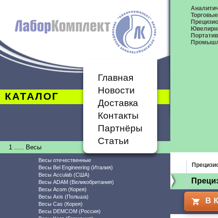
Аналитич
Торговые
Прецизио
Ювелирн
Портати
Промышл
Главная
Новости
КАТАЛОГ
Доставка
Контакты
Партнёры
Статьи
1 ..... Весы
Весы отечественные
Прецизи
Весы Bel Engineering (Италия)
Весы Acculab (США)
Прециз
Весы ADAM (Великобритания)
Весы Acom (Корея)
Весы Axis (Польша)
В 
Весы Cas (Корея)
Весы DEMCOM (Россия)