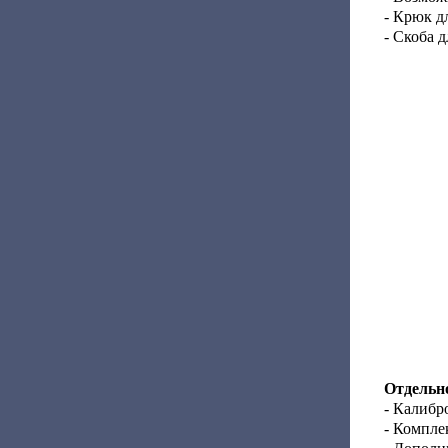
- Крюк д
- Скоба 
Отдельно
- Калибр
- Компле