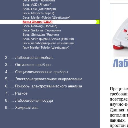
Весы Kern (Германия)
Весы A&D (Япония)
Весы Leki (Финляндия)
Весы Mertech (Корея)
Весы Mettler-Toledo (Швейцария)
Весы Ohaus (США)
Весы Radwag (Польша)
Весы Sartorius (Германия)
Весы Shimadzu (Япония)
Весы Vibra фирмы Shinko (Япония)
Весы нелабораторного назначения
Гири Mettler-Toledo (Швейцария)
2 ..... Лабораторная мебель
3 ..... Оптические приборы
4 ..... Специализированные приборы
5 ..... Электронагревательное оборудование
6 ..... Приборы электрохимического анализа
Прецизи
7 ..... Разное
требова
повторя
8 ..... Лабораторная посуда
научно-и
9 ..... Химреактивы
Данная 
дополни
данных.
простой 