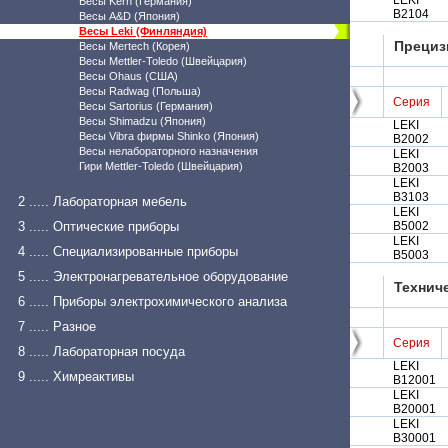
LEKI
Весы Kern (Германия)
В2104
Весы A&D (Япония)
Весы Leki (Финляндия)
Прециз
Весы Mertech (Корея)
Весы Mettler-Toledo (Швейцария)
Весы Ohaus (США)
Весы Radwag (Польша)
Серия
Весы Sartorius (Германия)
Весы Shimadzu (Япония)
LEKI
Весы Vibra фирмы Shinko (Япония)
B2002
Весы нелабораторного назначения
LEKI
Гири Mettler-Toledo (Швейцария)
B2003
LEKI
B3103
2 ..... Лабораторная мебель
LEKI
3 ..... Оптические приборы
B5002
LEKI
4 ..... Специализированные приборы
B5003
5 ..... Электронагревательное оборудование
Технич
6 ..... Приборы электрохимического анализа
7 ..... Разное
Серия
8 ..... Лабораторная посуда
LEKI
9 ..... Химреактивы
B12001
LEKI
B20001
LEKI
B30001