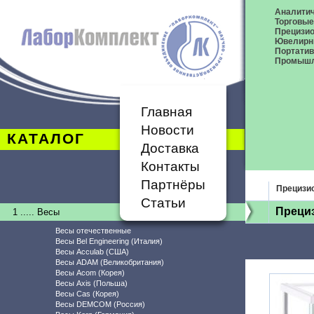
Аналитич
Торговые
Прецизио
Ювелирн
Портати
Промышл
Главная
Новости
КАТАЛОГ
Доставка
Контакты
Партнёры
Прецизи
Статьи
Прециз
1 ..... Весы
Весы отечественные
Весы Bel Engineering (Италия)
Весы Acculab (США)
Весы ADAM (Великобритания)
Весы Acom (Корея)
Весы Axis (Польша)
Весы Cas (Корея)
Весы DEMCOM (Россия)