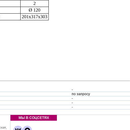
2
Ø 120
м
201x317x303
-
по запросу
-
-
-
МЫ В СОЦСЕТЯХ
ская,