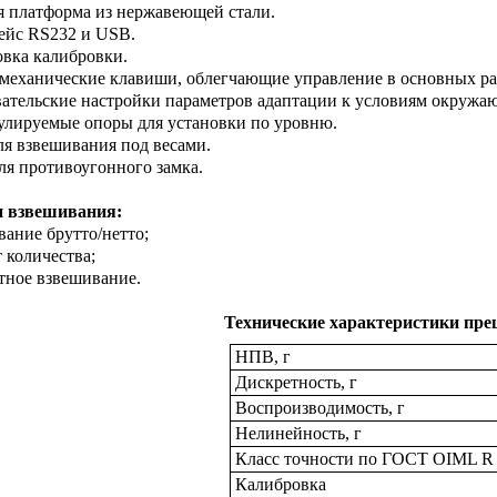
я платформа из нержавеющей стали.
ейс RS232 и USB.
овка калибровки.
 механические клавиши, облегчающие управление в основных р
вательские настройки параметров адаптации к условиям окружаю
гулируемые опоры для установки по уровню.
ля взвешивания под весами.
для противоугонного замка.
 взвешивания:
вание брутто/нетто;
т количества;
тное взвешивание.
Технические характеристики пре
НПВ, г
Дискретность, г
Воспроизводимость, г
Нелинейность, г
Класс точности по ГОСТ OIML R 
Калибровка