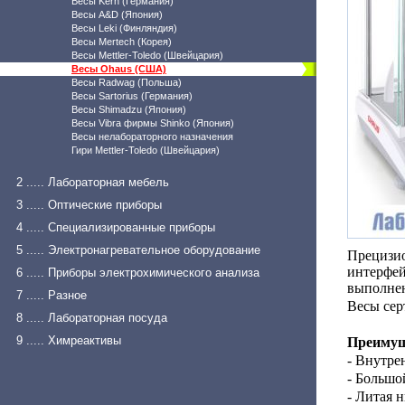
Весы Kern (Германия)
Весы A&D (Япония)
Весы Leki (Финляндия)
Весы Mertech (Корея)
Весы Mettler-Toledo (Швейцария)
Весы Ohaus (США)
Весы Radwag (Польша)
Весы Sartorius (Германия)
Весы Shimadzu (Япония)
Весы Vibra фирмы Shinko (Япония)
Весы нелабораторного назначения
Гири Mettler-Toledo (Швейцария)
2 ..... Лабораторная мебель
3 ..... Оптические приборы
4 ..... Специализированные приборы
5 ..... Электронагревательное оборудование
Прецизи
интерфей
6 ..... Приборы электрохимического анализа
выполнен
7 ..... Разное
Весы сер
8 ..... Лабораторная посуда
9 ..... Химреактивы
Преимущ
- Внутре
- Большо
- Литая 