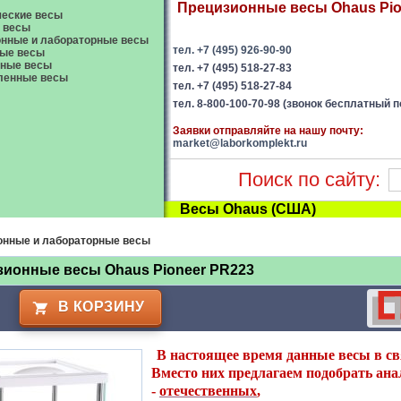
Прецизионные весы Ohaus Pion
еские весы
 весы
нные и лабораторные весы
тел. +7 (495) 926-90-90
ые весы
вные весы
тел. +7 (495) 518-27-83
енные весы
тел. +7 (495) 518-27-84
тел. 8-800-100-70-98 (звонок бесплатный п
Заявки отправляйте на нашу почту:
market@laborkomplekt.ru
Поиск по сайту:
Весы Ohaus (США)
онные и лабораторные весы
ионные весы Ohaus Pioneer PR223
В КОРЗИНУ
В настоящее время данные весы в св
Вместо них предлагаем подобрать анал
-
отечественных
,