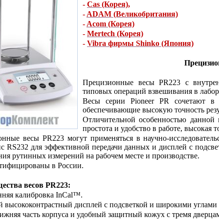
-
Cas (Корея)
,
-
ADAM (Великобритания)
-
Acom (Корея)
-
Mertech (Корея)
-
Vibra фирмы Shinko (Япония)
Прецизио
Прецизионные весы PR223 с внутрен
типовых операций взвешивания в лабор
Весы серии Pioneer PR сочетают в 
обеспечивающие высокую точность резу
Отличительной особенностью данной м
простота и удобство в работе, высокая 
онные весы PR223 могут применяться в научно-исследовател
с RS232 для эффективной передачи данных и дисплей с подсв
ия рутинных измерений на рабочем месте и производстве.
тифицированы в России.
ества весов PR223:
нняя калибровка InCal™.
й высококонтрастный дисплей с подсветкой и широкими углами 
нижняя часть корпуса и удобный защитный кожух с тремя дверца