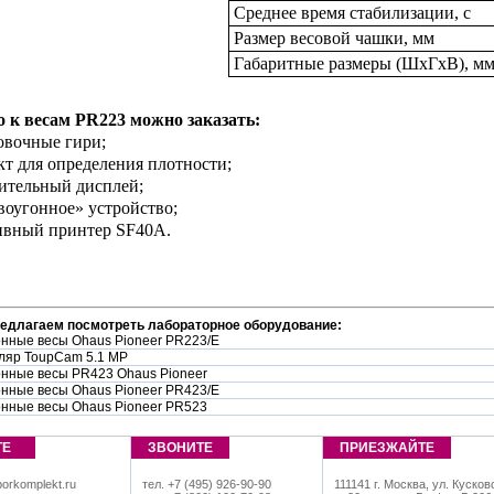
Среднее время стабилизации, с
Размер весовой чашки, мм
Габаритные размеры (ШxГхВ), м
 к весам PR223 можно заказать:
овочные гири;
кт для определения плотности;
ительный дисплей;
воугонное» устройство;
ивный принтер SF40A.
редлагаем посмотреть лабораторное оборудование:
нные весы Ohaus Pioneer PR223/E
ляр ToupCam 5.1 MP
нные весы PR423 Ohaus Pioneer
нные весы Ohaus Pioneer PR423/E
нные весы Ohaus Pioneer PR523
ТЕ
ЗВОНИТЕ
ПРИЕЗЖАЙТЕ
orkomplekt.ru
тел. +7 (495) 926-90-90
111141 г. Москва, ул. Кусков