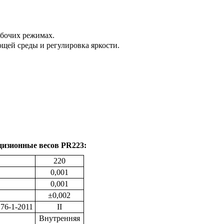
абочих режимах.
щей среды и регулировка яркости.
цизионные весов PR223:
220
0,001
0,001
±0,002
76-1-2011
II
Внутренняя