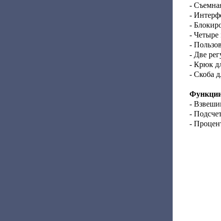
- Съемна
- Интерф
- Блокир
- Четыре
- Пользо
- Две ре
- Крюк д
- Скоба 
Функции
- Взвеши
- Подсче
- Процен