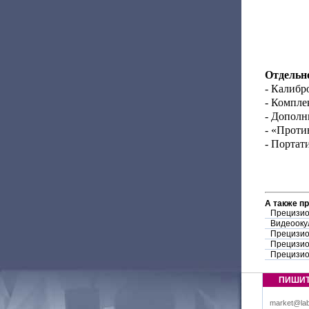
Отдельно
- Калибр
- Компле
- Дополн
- «Проти
- Портат
А также п
Прецизио
Видеооку
Прецизио
Прецизио
Прецизио
ПИШИ
market@lab