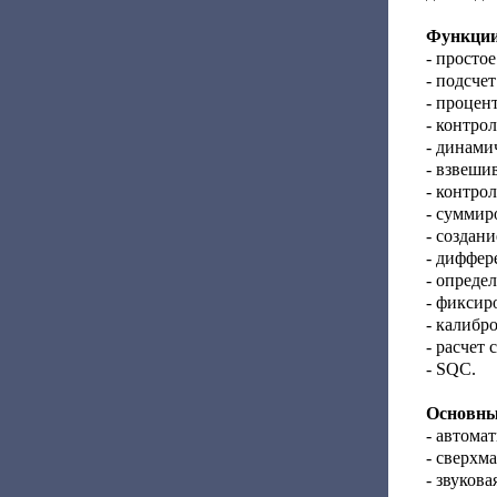
Функции
- просто
- подсчет
- процен
- контро
- динами
- взвеши
- контро
- суммир
- создани
- диффер
- опреде
- фиксир
- калибр
- расчет
- SQC.
Основны
- автома
- сверхма
- звуков