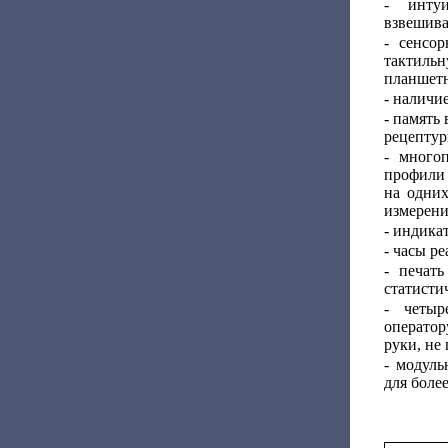
- инту
взвешива
- сенсо
тактиль
планшетн
- наличи
- память
рецептур
- многоп
профили 
на одних
измерени
- индика
- часы р
- печат
статисти
- четыр
операто
руки, не 
- модуль
для боле