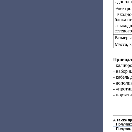
- допол
Электро
- входн
блока п
- выход
сетевог
Размеры
Масса, к
Принадл
- калибр
- набор 
- кабель
- дополн
- «проти
- портат
А также п
Полумик
Полумик