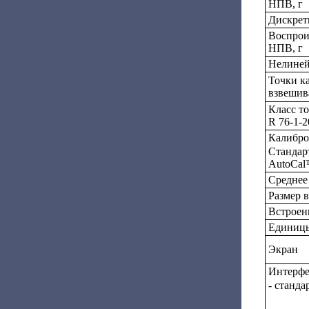
НПВ, г
Дискретн
Воспрои
НПВ, г
Нелиней
Точки к
взвешив
Класс т
R 76-1-2
Калибро
Стандар
AutoCa
Среднее
Размер 
Встроен
Единицы
Экран
Интерфе
- станда