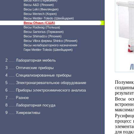
Весы Kern (Германия)
Весы A&D (Япония)
Весы Leki (Финляндия)
Весы Mertech (Корея)
Весы Mettler-Toledo (Швейцария)
Весы Ohaus (США)
Весы Radwag (Польша)
Весы Sartorius (Германия)
Весы Shimadzu (Япония)
Весы Vibra фирмы Shinko (Япония)
Весы нелабораторного назначения
Гири Mettler-Toledo (Швейцария)
2 ..... Лабораторная мебель
3 ..... Оптические приборы
4 ..... Специализированные приборы
Полумик
5 ..... Электронагревательное оборудование
созданн
6 ..... Приборы электрохимического анализа
результа
7 ..... Разное
Весы ос
встроенн
8 ..... Лабораторная посуда
максимал
9 ..... Химреактивы
Русифиц
процесс 
элемента
для подк