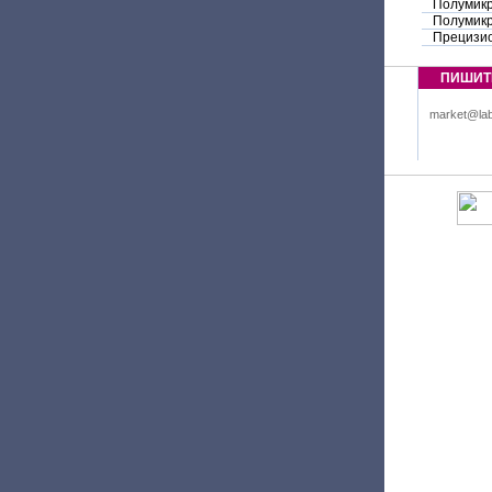
Полумик
Полумик
Прецизи
ПИШИТ
market@lab