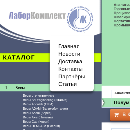
Аналитич
Торговые
Прецизио
Ювелирн
Портати
Промышл
Главная
Новости
КАТАЛОГ
Доставка
Контакты
Партнёры
Статьи
1 ..... Весы
Аналити
Весы отечественные
Весы Bel Engineering (Италия)
Полум
Весы Acculab (США)
Весы ADAM (Великобритания)
Весы Acom (Корея)
В 
Весы Axis (Польша)
Весы Cas (Корея)
Весы DEMCOM (Россия)