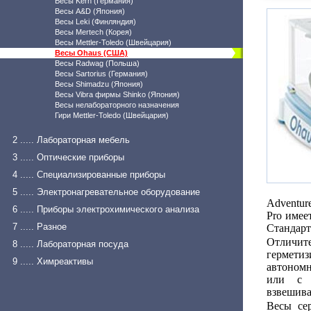
Весы Kern (Германия)
Весы A&D (Япония)
Весы Leki (Финляндия)
Весы Mertech (Корея)
Весы Mettler-Toledo (Швейцария)
Весы Ohaus (США)
Весы Radwag (Польша)
Весы Sartorius (Германия)
Весы Shimadzu (Япония)
Весы Vibra фирмы Shinko (Япония)
Весы нелабораторного назначения
Гири Mettler-Toledo (Швейцария)
2 ..... Лабораторная мебель
3 ..... Оптические приборы
4 ..... Специализированные приборы
5 ..... Электронагревательное оборудование
Adventur
6 ..... Приборы электрохимического анализа
Pro имее
7 ..... Разное
Стандарт
Отличите
8 ..... Лабораторная посуда
герметиз
9 ..... Химреактивы
автономн
или с д
взвешиван
Весы се