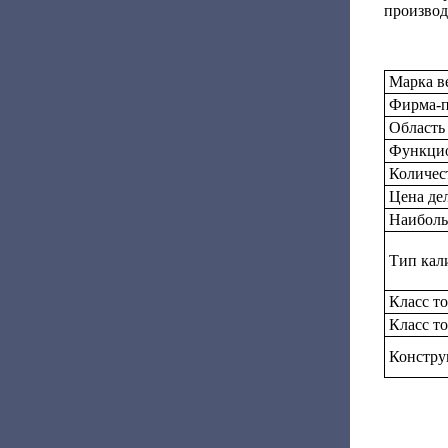
производ
Марка в
Фирма-п
Область
Функцио
Количес
Цена дел
Наиболь
Тип кал
Класс т
Класс т
Констру