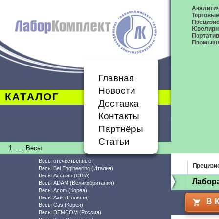
Аналитич
Торговые
Прецизио
Ювелирн
Портати
Промышл
Главная
Новости
КАТАЛОГ
Доставка
Контакты
Партнёры
Статьи
1 ..... Весы
Весы отечественные
Прецизи
Весы Bel Engineering (Италия)
Весы Acculab (США)
Лабор
Весы ADAM (Великобритания)
Весы Acom (Корея)
Весы Axis (Польша)
В 
Весы Cas (Корея)
Весы DEMCOM (Россия)