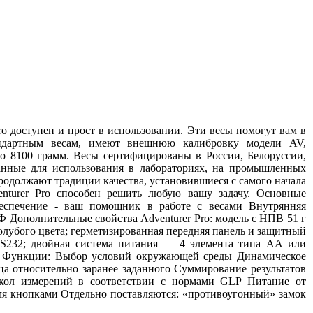
ro доступен и прост в использовании. Эти весы помогут вам в
андартным весам, имеют внешнюю калибровку модели AV,
о 8100 грамм. Весы сертифицированы в России, Белоруссии,
анные для использования в лабораториях, на промышленных
продолжают традиции качества, установившиеся с самого начала
nturer Pro способен решить любую вашу задачу. Основные
обеспечение - ваш помощник в работе с весами Внутрянняя
 Дополнительные свойства Adventurer Pro: модель с НПВ 51 г
олубого цвета; герметизированная передняя панель и защитный
RS232; двойная система питания — 4 элемента типа АА или
и. Функции: Выбор условий окружающей среды Динамическое
а относительно заранее заданного Суммирование результатов
окол измерений в соответствии с нормами GLP Питание от
мя кнопками Отдельно поставляются: «противоугонный» замок