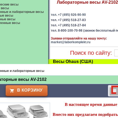
Лабораторные весы AV-2102 
еские весы
 весы
нные и лабораторные весы
тел. +7 (495) 926-90-90
ые весы
вные весы
тел. +7 (495) 518-27-83
енные весы
тел. +7 (495) 518-27-84
тел. 8-800-100-70-98 (звонок бесплатный п
Заявки отправляйте на нашу почту:
market@laborkomplekt.ru
Поиск по сайту:
Весы Ohaus (США)
онные и лабораторные весы
аторные весы AV-2102
В КОРЗИНУ
В настоящее время данные 
Вместо них предлагаем подобрать 