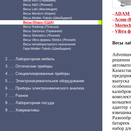
Весы Kern (Германия)
Весы A&D (Япония)
Весы Leki (Финляндия)
-
ADAM (
Весы Mertech (Корея)
Весы Mettler-Toledo (Швейцария)
-
Acom (
Весы Ohaus (США)
-
Mertech
Весы Radwag (Польша)
-
Vibra 
Весы Sartorius (Германия)
Весы Shimadzu (Япония)
Весы Vibra фирмы Shinko (Япония)
Весы ла
Весы нелабораторного назначения
Гири Mettler-Toledo (Швейцария)
Adventur
2 ..... Лабораторная мебель
решении
автомати
3 ..... Оптические приборы
Казахста
4 ..... Специализированные приборы
предприя
выпуска
5 ..... Электронагревательное оборудование
особенн
6 ..... Приборы электрохимического анализа
калибров
7 ..... Разное
комплект
кольцев
8 ..... Лабораторная посуда
адаптер 
9 ..... Химреактивы
взвешива
Разнооб
батареек
набор дл