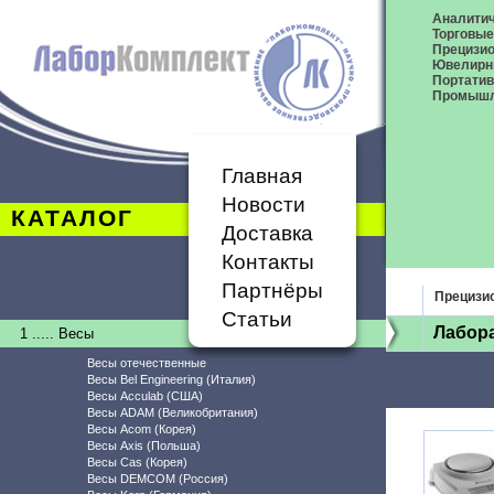
Аналитич
Торговые
Прецизио
Ювелирн
Портати
Промышл
Главная
Новости
КАТАЛОГ
Доставка
Контакты
Партнёры
Прецизи
Статьи
Лабор
1 ..... Весы
Весы отечественные
Весы Bel Engineering (Италия)
Весы Acculab (США)
Весы ADAM (Великобритания)
Весы Acom (Корея)
Весы Axis (Польша)
Весы Cas (Корея)
Весы DEMCOM (Россия)