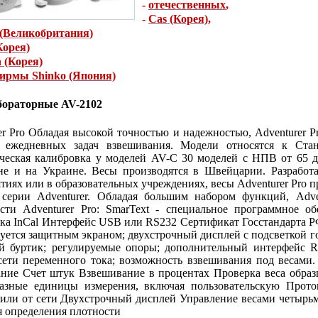
-
отечественных
,
-
Cas (Корея)
,
Великобритания)
Корея)
 (Корея)
фирмы Shinko (Япония)
бораторные AV-2102
er Pro Обладая высокой точностью и надежностью, Adventurer P
 ежедневных задач взвешивания. Модели относятся к Ст
ческая калибровка у моделей AV-C 30 моделей с НПВ от 65 д
не и на Украине. Весы производятся в Швейцарии. Разработ
тиях или в образовательных учреждениях, весы Adventurer Pro 
 серии Adventurer. Обладая большим набором функций, Adve
ости Adventurer Pro: SmarText - специальное программное 
ка InCal Интерфейс USB или RS232 Сертификат Госстандарта РФ
уется защитным экраном; двухстрочный дисплей с подсветкой г
ой буртик; регулируемые опоры; дополнительный интерфейс 
сети переменного тока; возможность взвешивания под весам
ние Счет штук Взвешивание в процентах Проверка веса образц
разные единицы измерения, включая пользовательскую Прот
 или от сети Двухстрочный дисплей Управление весами четырь
я определения плотности