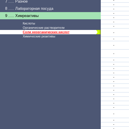
-
7 ..... Разное
-
8 ..... Лабораторная посуда
-
-
9 ..... Химреактивы
-
-
Кислоты
-
Органические растворители
Соли неорганических кислот
-
Химические реактивы
-
-
-
-
-
-
-
-
-
-
-
-
-
-
-
-
-
-
-