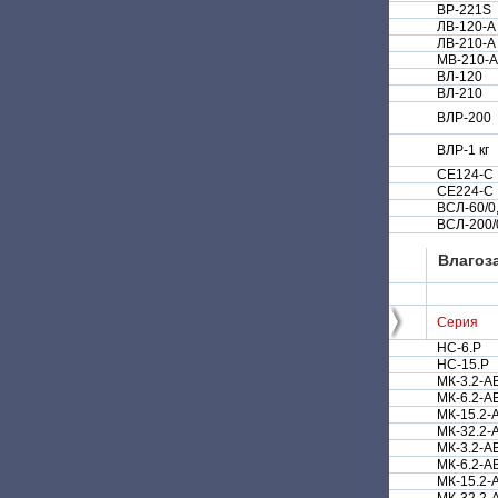
BP-221S
ЛВ-120-А
ЛВ-210-А
MB-210-A
ВЛ-120
ВЛ-210
ВЛР-200
ВЛР-1 кг
СЕ124-С
СЕ224-С
ВСЛ-60/0
ВСЛ-200/
Влагоз
Серия
НС-6.Р
НС-15.Р
МК-3.2-A
МК-6.2-A
МК-15.2-
МК-32.2-
МК-3.2-А
МК-6.2-А
МК-15.2-