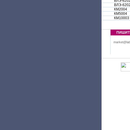
ВЛЭ-620
ВЛЭ-620
КМ2004
КМ5004
КМ10003
ПИШИТ
market@lab