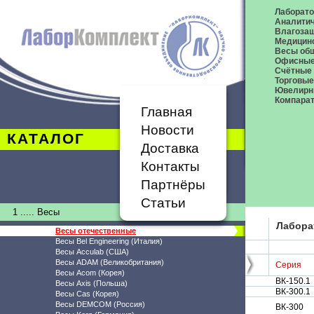
Лаборат
Аналитич
Влагоза
Медицин
Весы общ
Офисные
Счётные
Торговые
Ювелирн
Компара
Главная
Новости
КАТАЛОГ
Доставка
Контакты
Партнёры
Статьи
1 ..... Весы
Лабора
Весы отечественные
Весы Bel Engineering (Италия)
Весы Acculab (США)
Весы ADAM (Великобритания)
Серия
Весы Acom (Корея)
ВК-150.1
Весы Axis (Польша)
ВК-300.1
Весы Cas (Корея)
Весы DEMCOM (Россия)
ВК-300