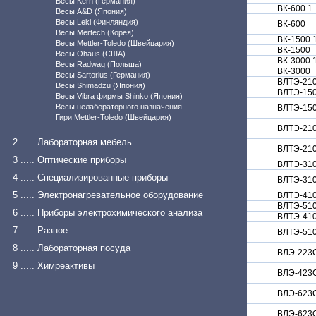
Весы Kern (Германия)
ВК-600.1
Весы A&D (Япония)
Весы Leki (Финляндия)
ВК-600
Весы Mertech (Корея)
ВК-1500.
Весы Mettler-Toledo (Швейцария)
ВК-1500
Весы Ohaus (США)
ВК-3000.
Весы Radwag (Польша)
ВК-3000
Весы Sartorius (Германия)
ВЛТЭ-21
Весы Shimadzu (Япония)
ВЛТЭ-15
Весы Vibra фирмы Shinko (Япония)
Весы нелабораторного назначения
ВЛТЭ-15
Гири Mettler-Toledo (Швейцария)
ВЛТЭ-21
2 ..... Лабораторная мебель
ВЛТЭ-21
3 ..... Оптические приборы
ВЛТЭ-31
4 ..... Специализированные приборы
ВЛТЭ-31
5 ..... Электронагревательное оборудование
ВЛТЭ-41
ВЛТЭ-51
6 ..... Приборы электрохимического анализа
ВЛТЭ-41
7 ..... Разное
ВЛТЭ-51
8 ..... Лабораторная посуда
ВЛЭ-223
9 ..... Химреактивы
ВЛЭ-423
ВЛЭ-623
ВЛЭ-623