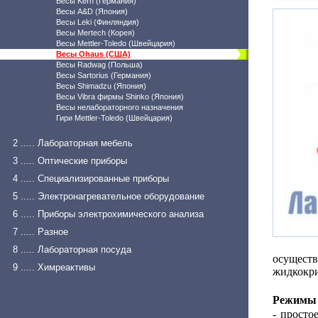
Весы Kern (Германия)
Весы A&D (Япония)
Весы Leki (Финляндия)
Весы Mertech (Корея)
Весы Mettler-Toledo (Швейцария)
Весы Ohaus (США)
Весы Radwag (Польша)
Весы Sartorius (Германия)
Весы Shimadzu (Япония)
Весы Vibra фирмы Shinko (Япония)
Весы нелабораторного назначения
Гири Mettler-Toledo (Швейцария)
2 ..... Лабораторная мебель
3 ..... Оптические приборы
4 ..... Специализированные приборы
5 ..... Электронагревательное оборудование
6 ..... Приборы электрохимического анализа
7 ..... Разное
8 ..... Лабораторная посуда
осущест
9 ..... Химреактивы
жидкокри
Режимы 
- просто