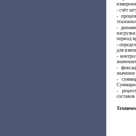
измерени
- счёт шт
- проце
эталонног
- динам
нагрузки
период в
- опреде
для взве
- контро
значение
- фикса
значение
- сумми
Суммарн
- рецеп
составов
Техниче