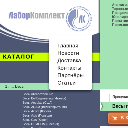
Аналитич
Торговые
Прецизио
Ювелирн
Портати
Промышл
Главная
Новости
КАТАЛОГ
Доставка
Контакты
Партнёры
Статьи
1 ..... Весы
Весы отечественные
Прецизи
Весы Bel Engineering (Италия)
Весы Acculab (США)
Весы 
Весы ADAM (Великобритания)
Весы Acom (Корея)
Весы Axis (Польша)
В 
Весы Cas (Корея)
Весы DEMCOM (Россия)