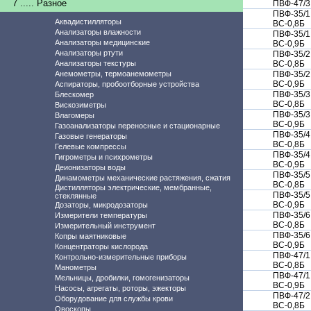
7 ..... Разное
ПВФ-47/3
ПВФ-35/1
Аквадистилляторы
ВС-0,8Б
Анализаторы влажности
ПВФ-35/1
Анализаторы медицинские
ВС-0,9Б
Анализаторы ртути
ПВФ-35/2
Анализаторы текстуры
ВС-0,8Б
Анемометры, термоанемометры
ПВФ-35/2
ВС-0,9Б
Аспираторы, пробоотборные устройства
ПВФ-35/3
Блескомер
ВС-0,8Б
Вискозиметры
ПВФ-35/3
Влагомеры
ВС-0,9Б
Газоанализаторы переносные и стационарные
ПВФ-35/4
Газовые генераторы
ВС-0,8Б
Гелевые компрессы
ПВФ-35/4
Гигрометры и психрометры
ВС-0,9Б
Деионизаторы воды
ПВФ-35/5
Динамометры механические растяжения, сжатия
ВС-0,8Б
Дистилляторы электрические, мембранные,
ПВФ-35/5
стеклянные
ВС-0,9Б
Дозаторы, микродозаторы
ПВФ-35/6
Измерители температуры
ВС-0,8Б
Измерительный инструмент
ПВФ-35/6
Копры маятниковые
ВС-0,9Б
Концентраторы кислорода
ПВФ-47/1
Контрольно-измерительные приборы
ВС-0,8Б
Манометры
ПВФ-47/1
Мельницы, дробилки, гомогенизаторы
ВС-0,9Б
Насосы, агрегаты, роторы, эжекторы
ПВФ-47/2
Оборудование для службы крови
ВС-0,8Б
Овоскопы