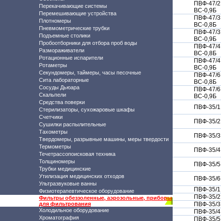
ПВФ-47/2
Перекачивающие системы
ВС-0,9Б
Перемешивающие устройства
ПВФ-47/3
Плотномеры
ВС-0,8Б
Пневмометрические трубки
ПВФ-47/3
Подъемные столики
ВС-0,9Б
Пробоотборники для отбора проб воды
ПВФ-47/4
Размораживатели
ВС-0,8Б
Ротационные испарители
ПВФ-47/4
Ротаметры
ВС-0,9Б
Секундомеры, таймеры, часы песочные
ПВФ-47/6
Сита лабораторные
ВС-0,8Б
Сосуды Дьюара
ПВФ-47/6
Скальпели
ВС-0,9Б
Средства поверки
ПВФ-35/1
Стерилизаторы, сухожаровые шкафы
Счетчики
ПВФ-35/2
Сушилки распылительные
Тахометры
ПВФ-35/3
Твердомеры, разрывные машины, меры твердости
Термометры
ПВФ-35/4
Течетрассопоисковая техника
Толщиномеры
ПВФ-35/5
Трубки медицинские
Утилизация медицинских отходов
ПВФ-35/6
Ультразвуковые ванны
ПВФ-35/1
Физиотерапевтическое оборудование
ПВФ-35/2
Фильтры обеззоленные, аэрозольные, приборы
для фильтрования
ПВФ-35/3
Холодильное оборудование
ПВФ-35/4
Хроматография
ПВФ-35/5