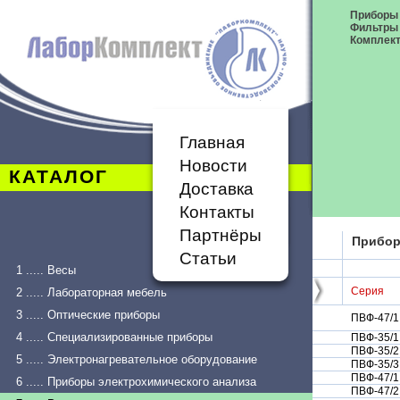
Приборы 
Фильтры 
Комплект
Главная
Новости
КАТАЛОГ
Доставка
Контакты
Партнёры
Прибор
Статьи
1 ..... Весы
Серия
2 ..... Лабораторная мебель
3 ..... Оптические приборы
ПВФ-47/1
4 ..... Специализированные приборы
ПВФ-35/1
ПВФ-35/2
5 ..... Электронагревательное оборудование
ПВФ-35/3
ПВФ-47/1
6 ..... Приборы электрохимического анализа
ПВФ-47/2