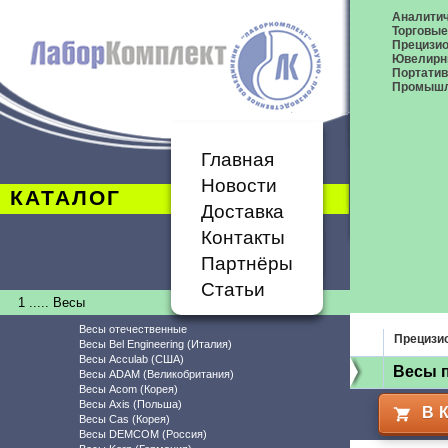
Аналитич
Торговые
Прецизио
Ювелирн
Портати
Промышл
Главная
Новости
КАТАЛОГ
Доставка
Контакты
Партнёры
Статьи
1 ..... Весы
Весы отечественные
Прецизи
Весы Bel Engineering (Италия)
Весы Acculab (США)
Весы 
Весы ADAM (Великобритания)
Весы Acom (Корея)
Весы Axis (Польша)
В 
Весы Cas (Корея)
Весы DEMCOM (Россия)