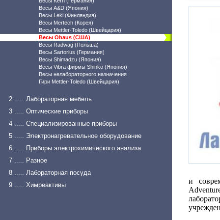
Весы Kern (Германия)
Весы A&D (Япония)
Весы Leki (Финляндия)
Весы Mertech (Корея)
Весы Mettler-Toledo (Швейцария)
Весы Ohaus (США)
Весы Radwag (Польша)
Весы Sartorius (Германия)
Весы Shimadzu (Япония)
Весы Vibra фирмы Shinko (Япония)
Весы нелабораторного назначения
Гири Mettler-Toledo (Швейцария)
2 ..... Лабораторная мебель
3 ..... Оптические приборы
4 ..... Специализированные приборы
5 ..... Электронагревательное оборудование
6 ..... Приборы электрохимического анализа
7 ..... Разное
8 ..... Лабораторная посуда
и совре
9 ..... Химреактивы
Adventu
лабора
учрежден