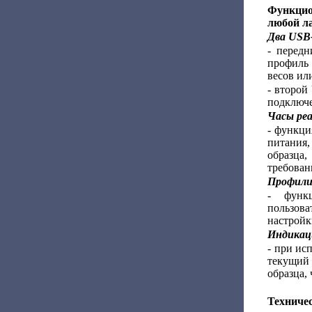
Функцио
любой л
Два USB
- перед
профиль 
весов ил
- второй
подключе
Часы ре
- функци
питания,
образца
требован
Профили
- функц
пользова
настройк
Индикац
- при ис
текущий 
образца,
Техниче