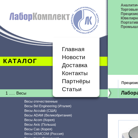
Аналитич
Торговые
Прецизио
Ювелирн
Портати
Промышл
Главная
Новости
КАТАЛОГ
Доставка
Контакты
Партнёры
Прецизи
Статьи
Лабор
1 ..... Весы
Весы отечественные
Весы Bel Engineering (Италия)
Весы Acculab (США)
Весы ADAM (Великобритания)
Весы Acom (Корея)
Весы Axis (Польша)
Весы Cas (Корея)
Весы DEMCOM (Россия)