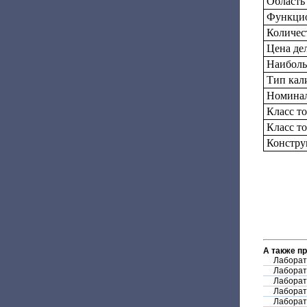
Область
Функцио
Количес
Цена дел
Наиболь
Тип кал
Номинал
Класс т
Класс т
Констру
А также п
Лаборат
Лаборат
Лаборат
Лаборат
Лаборат