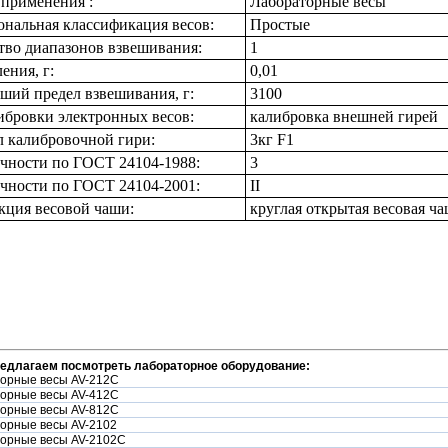
 применения :
Лабораторные весы
нальная классификация весов:
Простые
тво диапазонов взвешивания:
1
ения, г:
0,01
ший предел взвешивания, г:
3100
ибровки электронных весов:
калибровка внешней гирей
 калибровочной гири:
3кг F1
очности по ГОСТ 24104-1988:
3
очности по ГОСТ 24104-2001:
II
кция весовой чаши:
круглая открытая весовая ч
редлагаем посмотреть лабораторное оборудование:
орные весы AV-212C
орные весы AV-412C
орные весы AV-812C
орные весы AV-2102
орные весы AV-2102C