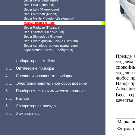
Весы Kern (Германия)
Весы A&D (Япония)
Весы Leki (Финляндия)
Весы Mertech (Корея)
Весы Mettler-Toledo (Швейцария)
Весы Ohaus (США)
Весы Radwag (Польша)
Весы Sartorius (Германия)
Весы Shimadzu (Япония)
Весы Vibra фирмы Shinko (Япония)
Весы нелабораторного назначения
Гири Mettler-Toledo (Швейцария)
Прежде э
2 ..... Лабораторная мебель
моделям 
спокойны
3 ..... Оптические приборы
модели о
4 ..... Специализированные приборы
любое пр
Набор пр
5 ..... Электронагревательное оборудование
Adventur
6 ..... Приборы электрохимического анализа
Весы сер
7 ..... Разное
качества
8 ..... Лабораторная посуда
9 ..... Химреактивы
Марка в
Фирма-п