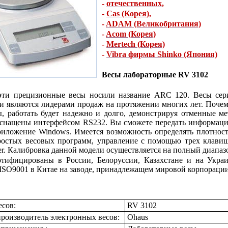
-
отечественных
,
-
Cas (Корея)
,
-
ADAM (Великобритания)
-
Acom (Корея)
-
Mertech (Корея)
-
Vibra фирмы Shinko (Япония)
Весы лабораторные RV 3102
ти прецизионные весы носили название ARC 120. Весы серии
и являются лидерами продаж на протяжении многих лет. Почем
, работать будет надежно и долго, демонстрируя отменные м
снащены интерфейсом RS232. Вы сможете передать информаци
иложение Windows. Имеется возможность определять плотность
остых весовых программ, управление с помощью трех клавиш
er. Калибровка данной модели осуществляется на полный диапазон 
тифицированы в России, Белоруссии, Казахстане и на Украи
 ISO9001 в Китае на заводе, принадлежащем мировой корпорации 
есов:
RV 3102
роизводитель электронных весов:
Ohaus