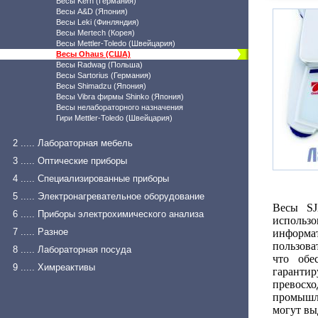
Весы Kern (Германия)
Весы A&D (Япония)
Весы Leki (Финляндия)
Весы Mertech (Корея)
Весы Mettler-Toledo (Швейцария)
Весы Ohaus (США)
Весы Radwag (Польша)
Весы Sartorius (Германия)
Весы Shimadzu (Япония)
Весы Vibra фирмы Shinko (Япония)
Весы нелабораторного назначения
Гири Mettler-Toledo (Швейцария)
2 ..... Лабораторная мебель
3 ..... Оптические приборы
4 ..... Специализированные приборы
5 ..... Электронагревательное оборудование
Весы SJ
6 ..... Приборы электрохимического анализа
использо
7 ..... Разное
информа
пользова
8 ..... Лабораторная посуда
что обе
9 ..... Химреактивы
гаранти
превосх
промышле
могут вы