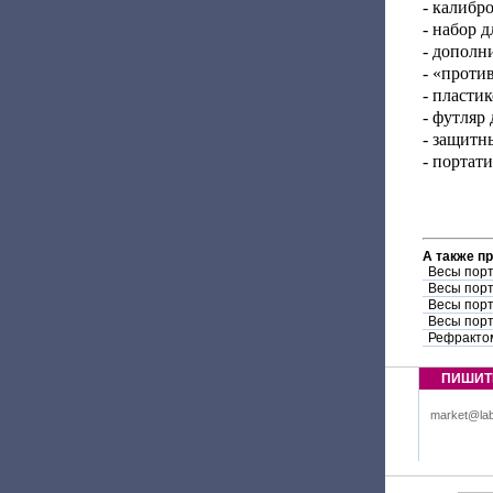
- калибр
- набор 
- дополн
- «проти
- пласти
- футляр
- защитн
- портат
А также п
Весы пор
Весы пор
Весы пор
Весы пор
Рефракто
ПИШИТ
market@lab