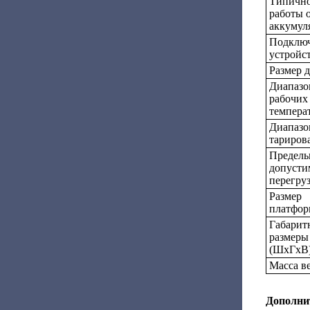
Типично
работы 
аккумуля
Подклю
устройс
Размер 
Диапазо
рабочих
темпера
Диапазо
тариров
Предель
допусти
перегру
Размер
платфор
Габарит
размеры
(ШхГхВ)
Масса ве
Дополни