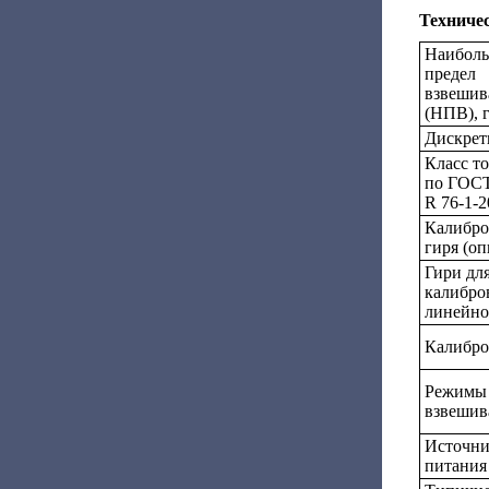
Техниче
Наибол
предел
взвешив
(НПВ), 
Дискретн
Класс т
по ГОС
R 76-1-2
Калибро
гиря (оп
Гири дл
калибро
линейно
Калибро
Режимы
взвешив
Источн
питания