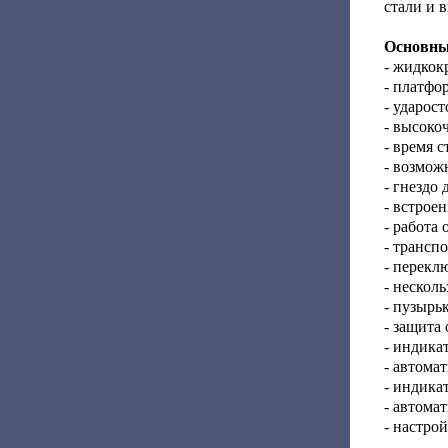
стали и 
Основны
- жидкок
- платфо
- ударос
- высоко
- время 
- возмож
- гнездо
- встрое
- работа
- трансп
- перекл
- нескол
- пузырь
- защита 
- индика
- автома
- индикат
- автома
- настро