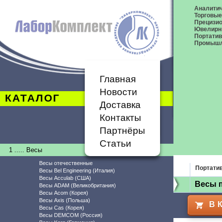
Аналитич
Торговые
Прецизио
Ювелирн
Портати
Промышл
Главная
Новости
КАТАЛОГ
Доставка
Контакты
Партнёры
Статьи
1 ..... Весы
Весы отечественные
Портати
Весы Bel Engineering (Италия)
Весы Acculab (США)
Весы 
Весы ADAM (Великобритания)
Весы Acom (Корея)
Весы Axis (Польша)
В 
Весы Cas (Корея)
Весы DEMCOM (Россия)