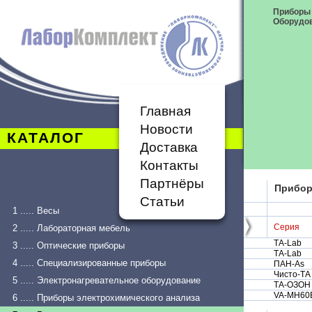
Приборы
Оборудо
Главная
Новости
КАТАЛОГ
Доставка
Контакты
Партнёры
Прибо
Статьи
1 ..... Весы
Серия
2 ..... Лабораторная мебель
ТА-Lab
3 ..... Оптические приборы
ТА-Lab
4 ..... Специализированные приборы
ПАН-As
Чисто-ТА
5 ..... Электронагревательное оборудование
ТА-ОЗОН
VA-MH60
6 ..... Приборы электрохимического анализа