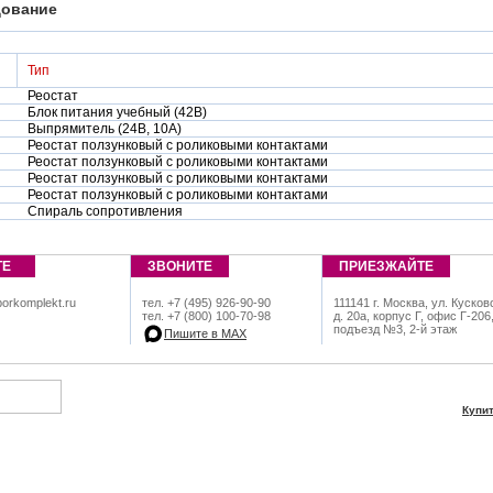
ование
Тип
Реостат
Блок питания учебный (42В)
Выпрямитель (24В, 10А)
Реостат ползунковый с роликовыми контактами
Реостат ползунковый с роликовыми контактами
Реостат ползунковый с роликовыми контактами
Реостат ползунковый с роликовыми контактами
Спираль сопротивления
ТЕ
ЗВОНИТЕ
ПРИЕЗЖАЙТЕ
orkomplekt.ru
тел. +7 (495) 926-90-90
111141 г. Москва, ул. Кусков
тел. +7 (800) 100-70-98
д. 20а, корпус Г, офис Г-206
подъезд №3, 2-й этаж
Пишите в МАХ
Купи