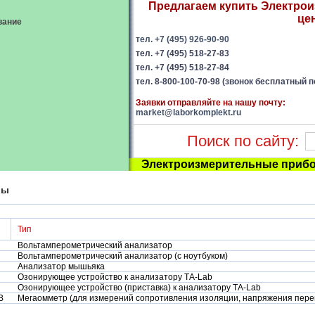
Предлагаем купить Электро
це
вание
тел. +7 (495) 926-90-90
тел. +7 (495) 518-27-83
тел. +7 (495) 518-27-84
тел. 8-800-100-70-98 (звонок бесплатный п
Заявки отправляйте на нашу почту:
market@laborkomplekt.ru
Поиск по сайту:
Электроизмерительные прибо
ры
Тип
Вольтамперометрический анализатор
Вольтамперометрический анализатор (с ноутбуком)
Анализатор мышьяка
Озонирующее устройство к анализатору ТА-Lab
Озонирующее устройство (приставка) к анализатору ТА-Lab
B
Мегаомметр (для измерений сопротивления изоляции, напряжения перем