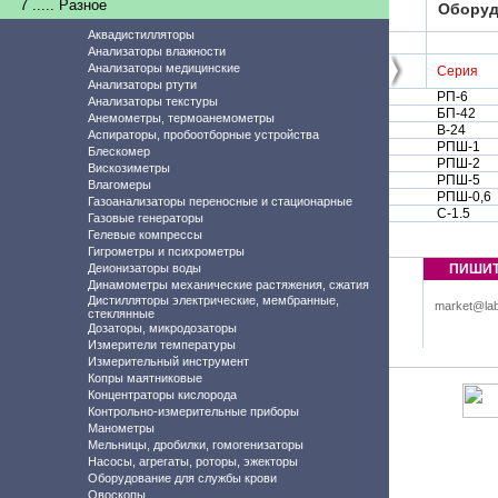
7 ..... Разное
Оборуд
Аквадистилляторы
Анализаторы влажности
Анализаторы медицинские
Серия
Анализаторы ртути
РП-6
Анализаторы текстуры
БП-42
Анемометры, термоанемометры
В-24
Аспираторы, пробоотборные устройства
РПШ-1
Блескомер
РПШ-2
Вискозиметры
РПШ-5
Влагомеры
РПШ-0,6
Газоанализаторы переносные и стационарные
С-1.5
Газовые генераторы
Гелевые компрессы
Гигрометры и психрометры
Деионизаторы воды
ПИШИ
Динамометры механические растяжения, сжатия
Дистилляторы электрические, мембранные,
market@lab
стеклянные
Дозаторы, микродозаторы
Измерители температуры
Измерительный инструмент
Копры маятниковые
Концентраторы кислорода
Контрольно-измерительные приборы
Манометры
Мельницы, дробилки, гомогенизаторы
Насосы, агрегаты, роторы, эжекторы
Оборудование для службы крови
Овоскопы