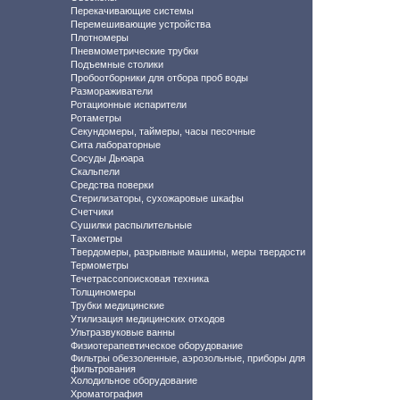
Перекачивающие системы
Перемешивающие устройства
Плотномеры
Пневмометрические трубки
Подъемные столики
Пробоотборники для отбора проб воды
Размораживатели
Ротационные испарители
Ротаметры
Секундомеры, таймеры, часы песочные
Сита лабораторные
Сосуды Дьюара
Скальпели
Средства поверки
Стерилизаторы, сухожаровые шкафы
Счетчики
Сушилки распылительные
Тахометры
Твердомеры, разрывные машины, меры твердости
Термометры
Течетрассопоисковая техника
Толщиномеры
Трубки медицинские
Утилизация медицинских отходов
Ультразвуковые ванны
Физиотерапевтическое оборудование
Фильтры обеззоленные, аэрозольные, приборы для
фильтрования
Холодильное оборудование
Хроматография