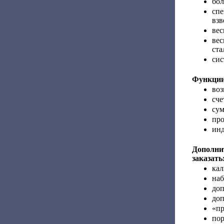
бол
спе
взв
вес
вес
ста
сис
Функции
воз
сче
сум
про
инд
Дополн
заказать
кал
наб
доп
доп
«пр
по