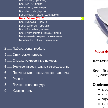
Весы Kern (Германия)
Весы A&D (Япония)
Весы Leki (Финляндия)
Весы Mertech (Корея)
Весы Mettler-Toledo (Швейцария)
Весы Ohaus (США)
Весы Radwag (Польша)
Весы Sartorius (Германия)
Весы Shimadzu (Япония)
Весы Vibra фирмы Shinko (Япония)
Весы нелабораторного назначения
Гири Mettler-Toledo (Швейцария)
2 ..... Лабораторная мебель
-
Vibra 
3 ..... Оптические приборы
4 ..... Специализированные приборы
Портати
5 ..... Электронагревательное оборудование
Весы Sc
6 ..... Приборы электрохимического анализа
пределом
7 ..... Разное
Особенн
8 ..... Лабораторная посуда
про
9 ..... Химреактивы
про
удо
нож