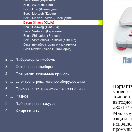
Весы Kern (Германия)
Весы A&D (Япония)
Весы Leki (Финляндия)
Весы Mertech (Корея)
Весы Mettler-Toledo (Швейцария)
Весы Ohaus (США)
Весы Radwag (Польша)
Весы Sartorius (Германия)
Весы Shimadzu (Япония)
Весы Vibra фирмы Shinko (Япония)
Весы нелабораторного назначения
Гири Mettler-Toledo (Швейцария)
2 ..... Лабораторная мебель
3 ..... Оптические приборы
4 ..... Специализированные приборы
5 ..... Электронагревательное оборудование
Портати
6 ..... Приборы электрохимического анализа
универс
7 ..... Разное
точность
выгодно
8 ..... Лабораторная посуда
230x174 
9 ..... Химреактивы
Многофун
защита 
использо
промышле