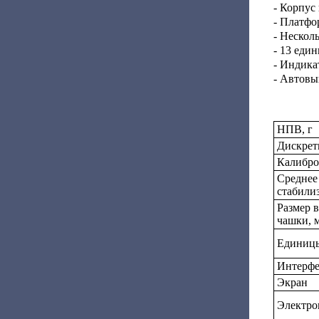
- Корпус
- Платфо
- Нескол
- 13 еди
- Индика
- Автовы
НПВ, г
Дискретн
Калибро
Среднее
стабилиз
Размер 
чашки, 
Единицы
Интерф
Экран
Электро