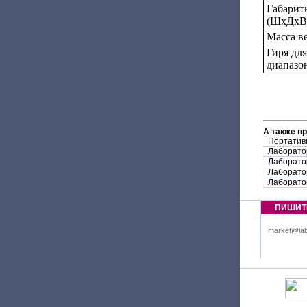
Габарит
(ШxДхВ)
Масса ве
Гиря дл
диапазо
А также п
Портатив
Лаборато
Лаборато
Лаборато
Лаборато
ПИШИТ
market@lab