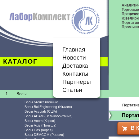
Аналитич
Торговые
Прецизио
Ювелирн
Портати
Промышл
Главная
Новости
КАТАЛОГ
Доставка
Контакты
Партнёры
Статьи
1 ..... Весы
Весы отечественные
Портати
Весы Bel Engineering (Италия)
Весы Acculab (США)
Порта
Весы ADAM (Великобритания)
Весы Acom (Корея)
Весы Axis (Польша)
В 
Весы Cas (Корея)
Весы DEMCOM (Россия)