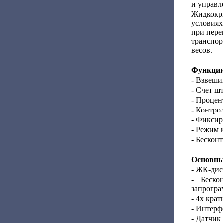
и управл
Жидкокр
условиях
при пере
транспор
весов.
Функции
- Взвеши
- Счет шт
- Процен
- Контро
- Фиксир
- Режим 
- Бескон
Основны
- ЖК-дис
- Беско
запрогра
- 4х крат
- Интерф
- Датчик