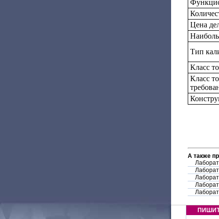
Функцио
Количес
Цена дел
Наиболь
Тип кал
Класс т
Класс т
требова
Констру
А также п
Лаборат
Лаборат
Лаборат
Лаборат
Лаборат
ПИШИ