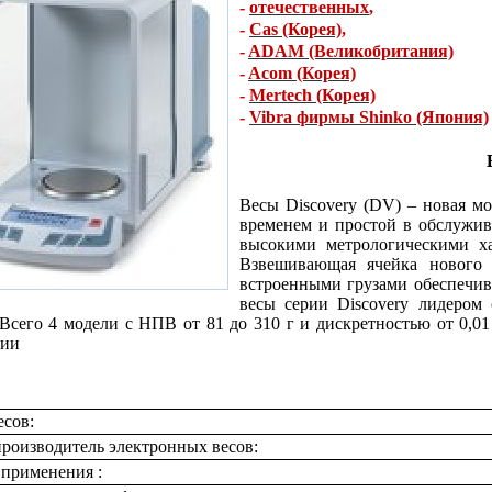
-
отечественных
,
-
Cas (Корея)
,
-
ADAM (Великобритания)
-
Acom (Корея)
-
Mertech (Корея)
-
Vibra фирмы Shinko (Япония)
Весы Discovery (DV) – новая м
временем и простой в обслужив
высокими метрологическими х
Взвешивающая ячейка нового 
встроенными грузами обеспечив
весы серии Discovery лидером 
Всего 4 модели с НПВ от 81 до 310 г и дискретностью от 0,01
арии
есов:
роизводитель электронных весов:
 применения :