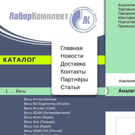
Аналитич
Торговые
Прецизио
Ювелирн
Портати
Промышл
Главная
Новости
КАТАЛОГ
Доставка
Контакты
Партнёры
Аналити
Статьи
Анали
1 ..... Весы
Весы отечественные
Весы Bel Engineering (Италия)
Весы Acculab (США)
Весы ADAM (Великобритания)
Весы Acom (Корея)
Весы Axis (Польша)
Весы Cas (Корея)
Весы DEMCOM (Россия)