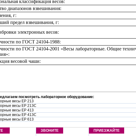
нальная классификация весов:
тво диапазонов взвешивания:
ения, г:
ший предел взвешивания, г:
ибровки электронных весов:
очности по ГОСТ 24104-1988:
очности по ГОСТ 24104-2001 «Весы лабораторные. Общие техни
ния»:
кция весовой чаши:
редлагаем посмотреть лабораторное оборудование:
орные весы EP 213
орные весы EP 213C
орные весы EP 413
орные весы EP 413C
орные весы EP 613
ТЕ
ЗВОНИТЕ
ПРИЕЗЖАЙТЕ