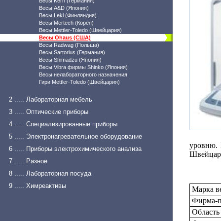
Весы Kern (Германия)
Весы A&D (Япония)
Весы Leki (Финляндия)
Весы Mertech (Корея)
Весы Mettler-Toledo (Швейцария)
Весы Ohaus (США)
Весы Radwag (Польша)
Весы Sartorius (Германия)
Весы Shimadzu (Япония)
Весы Vibra фирмы Shinko (Япония)
Весы нелабораторного назначения
Гири Mettler-Toledo (Швейцария)
2 ..... Лабораторная мебель
3 ..... Оптические приборы
4 ..... Специализированные приборы
5 ..... Электронагревательное оборудование
уровню. 
6 ..... Приборы электрохимического анализа
Швейц
7 ..... Разное
8 ..... Лабораторная посуда
9 ..... Химреактивы
Марка в
Фирма-п
Область