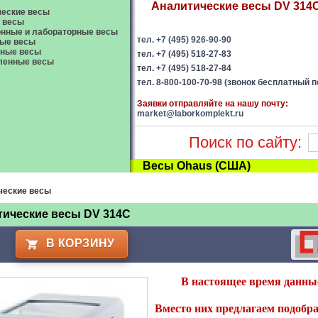
Аналитические весы DV 314C 
еские весы
 весы
нные и лабораторные весы
тел. +7 (495) 926-90-90
ые весы
вные весы
тел. +7 (495) 518-27-83
енные весы
тел. +7 (495) 518-27-84
тел. 8-800-100-70-98 (звонок бесплатный п
Заявки отправляйте на нашу почту:
market@laborkomplekt.ru
Поиск по сайту:
Весы Ohaus (США)
ческие весы
тические весы DV 314C
В КОРЗИНУ
В настоящее время данные
Вместо них предлагаем подобра