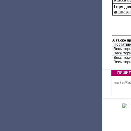
Гиря дл
диапазо
А также п
Портатив
Весы торг
Весы торг
Весы торг
Весы торг
ПИШИТ
market@lab