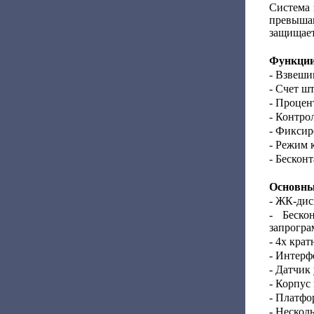
Система 
превыша
защищает
Функции
- Взвеши
- Счет шт
- Процен
- Контро
- Фиксир
- Режим 
- Бескон
Основны
- ЖК-дис
- Беско
запрогра
- 4х крат
- Интерф
- Датчик
- Корпус
- Платфо
- Нескол