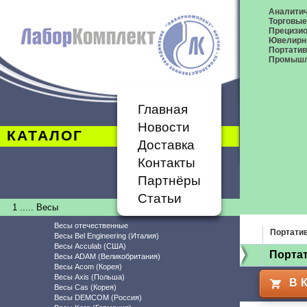
Аналитич
Торговые
Прецизио
Ювелирн
Портати
Промышл
Главная
Новости
КАТАЛОГ
Доставка
Контакты
Партнёры
Статьи
1 ..... Весы
Весы отечественные
Портати
Весы Bel Engineering (Италия)
Весы Acculab (США)
Порта
Весы ADAM (Великобритания)
Весы Acom (Корея)
Весы Axis (Польша)
В 
Весы Cas (Корея)
Весы DEMCOM (Россия)