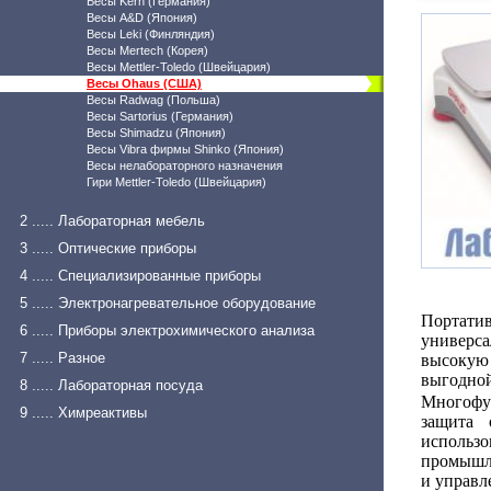
Весы Kern (Германия)
Весы A&D (Япония)
Весы Leki (Финляндия)
Весы Mertech (Корея)
Весы Mettler-Toledo (Швейцария)
Весы Ohaus (США)
Весы Radwag (Польша)
Весы Sartorius (Германия)
Весы Shimadzu (Япония)
Весы Vibra фирмы Shinko (Япония)
Весы нелабораторного назначения
Гири Mettler-Toledo (Швейцария)
2 ..... Лабораторная мебель
3 ..... Оптические приборы
4 ..... Специализированные приборы
5 ..... Электронагревательное оборудование
Портат
6 ..... Приборы электрохимического анализа
универс
7 ..... Разное
высокую
выгодной
8 ..... Лабораторная посуда
Многофун
9 ..... Химреактивы
защита 
использо
промышле
и управл