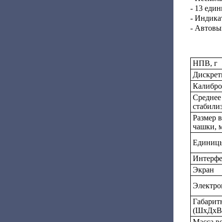
- 13 еди
- Индика
- Автовы
НПВ, г
Дискретн
Калибро
Среднее
стабилиз
Размер 
чашки, 
Единицы
Интерф
Экран
Электро
Габарит
(ШxДхВ)
Масса ве