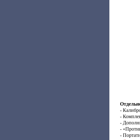
Отдельно
- Калибр
- Компле
- Дополн
- «Проти
- Портат