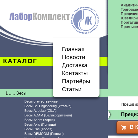
Аналитич
Торговые
Прецизио
Ювелирн
Портати
Промышл
Главная
Новости
КАТАЛОГ
Доставка
Контакты
Партнёры
Статьи
1 ..... Весы
Весы отечественные
Прецизи
Весы Bel Engineering (Италия)
Весы Acculab (США)
Прециз
Весы ADAM (Великобритания)
Весы Acom (Корея)
Весы Axis (Польша)
В 
Весы Cas (Корея)
Весы DEMCOM (Россия)