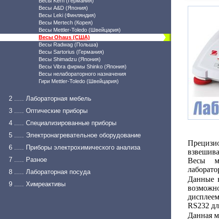
Весы Kern (Германия)
Весы A&D (Япония)
Весы Leki (Финляндия)
Весы Mertech (Корея)
Весы Mettler-Toledo (Швейцария)
Весы Ohaus (США)
Весы Radwag (Польша)
Весы Sartorius (Германия)
Весы Shimadzu (Япония)
Весы Vibra фирмы Shinko (Япония)
Весы нелабораторного назначения
Гири Mettler-Toledo (Швейцария)
2 ..... Лабораторная мебель
3 ..... Оптические приборы
4 ..... Специализированные приборы
5 ..... Электронагревательное оборудование
Прецизио
6 ..... Приборы электрохимического анализа
взвешива
7 ..... Разное
Весы м
лаборато
8 ..... Лабораторная посуда
Данные 
9 ..... Химреактивы
возможн
дисплее
RS232 дл
Данная м