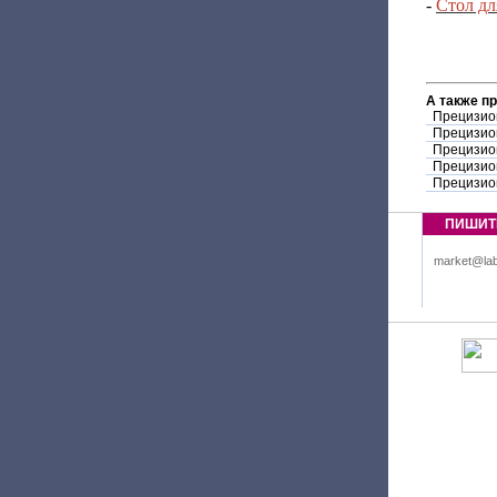
-
Стол дл
А также п
Прецизио
Прецизио
Прецизио
Прецизио
Прецизио
ПИШИТ
market@lab