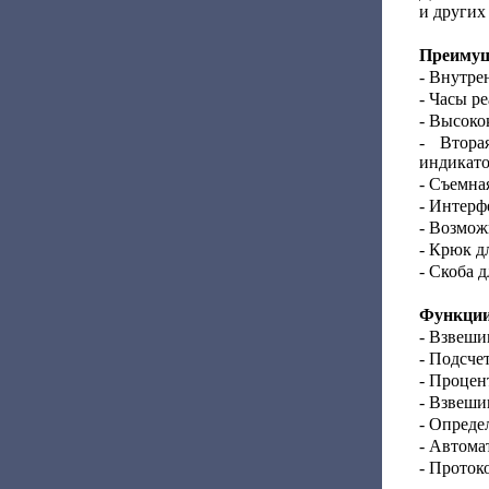
и других
Преимущ
- Внутре
- Часы р
- Высоко
- Втора
индикато
- Съемна
- Интерф
- Возмож
- Крюк д
- Скоба 
Функции
- Взвеши
- Подсче
- Процен
- Взвеши
- Опреде
- Автома
- Проток