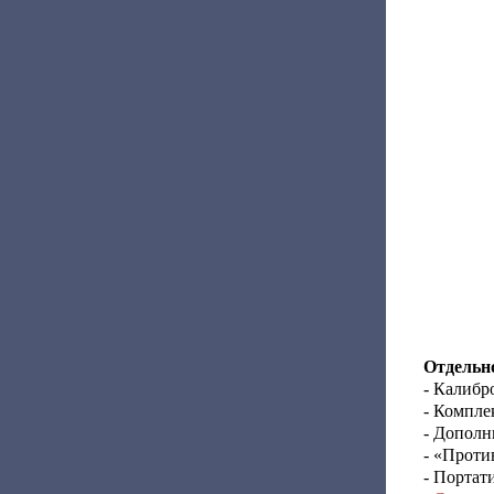
Отдельно
- Калибр
- Компле
- Дополн
- «Проти
- Портат