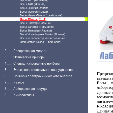
Весы Kern (Германия)
Весы A&D (Япония)
Весы Leki (Финляндия)
Весы Mertech (Корея)
Весы Mettler-Toledo (Швейцария)
Весы Ohaus (США)
Весы Radwag (Польша)
Весы Sartorius (Германия)
Весы Shimadzu (Япония)
Весы Vibra фирмы Shinko (Япония)
Весы нелабораторного назначения
Гири Mettler-Toledo (Швейцария)
2 ..... Лабораторная мебель
3 ..... Оптические приборы
4 ..... Специализированные приборы
5 ..... Электронагревательное оборудование
Прецизио
6 ..... Приборы электрохимического анализа
взвешива
7 ..... Разное
Весы м
лаборато
8 ..... Лабораторная посуда
Данные 
9 ..... Химреактивы
возможн
дисплее
RS232 дл
Данная м