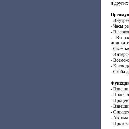
и других
Преимущ
- Внутре
- Часы р
- Высоко
- Втора
индикато
- Съемна
- Интерф
- Возмож
- Крюк д
- Скоба 
Функции
- Взвеши
- Подсче
- Процен
- Взвеши
- Опреде
- Автома
- Проток