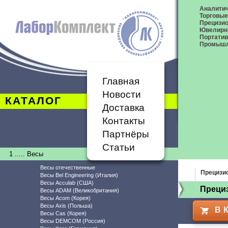
Аналитич
Торговые
Прецизио
Ювелирн
Портати
Промышл
Главная
Новости
КАТАЛОГ
Доставка
Контакты
Партнёры
Статьи
1 ..... Весы
Весы отечественные
Прецизи
Весы Bel Engineering (Италия)
Весы Acculab (США)
Прециз
Весы ADAM (Великобритания)
Весы Acom (Корея)
Весы Axis (Польша)
В 
Весы Cas (Корея)
Весы DEMCOM (Россия)