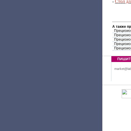
-
Стол дл
А также п
Прецизио
Прецизио
Прецизио
Прецизио
Прецизио
ПИШИТ
market@lab