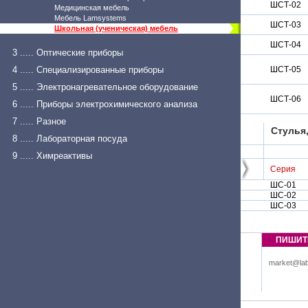
ШСТ-02
Медицинская мебель
Мебель Lamsystems
ШСТ-03
Школьная (ученическая) мебель
ШСТ-04
3 ..... Оптические приборы
4 ..... Специализированные приборы
ШСТ-05
5 ..... Электронагревательное оборудование
ШСТ-06
6 ..... Приборы электрохимического анализа
7 ..... Разное
Стулья,
8 ..... Лабораторная посуда
9 ..... Химреактивы
Серия
ШС-01
ШС-02
ШС-03
ПИШИТ
market@lab