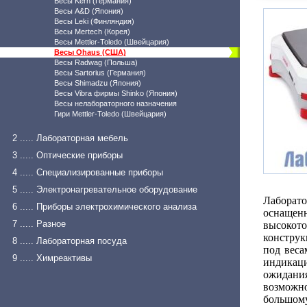
Весы Kern (Германия)
Весы A&D (Япония)
Весы Leki (Финляндия)
Весы Mertech (Корея)
Весы Mettler-Toledo (Швейцария)
Весы Ohaus (США)
Весы Radwag (Польша)
Весы Sartorius (Германия)
Весы Shimadzu (Япония)
Весы Vibra фирмы Shinko (Япония)
Весы нелабораторного назначения
Гири Mettler-Toledo (Швейцария)
2 ..... Лабораторная мебель
3 ..... Оптические приборы
4 ..... Специализированные приборы
5 ..... Электронагревательное оборудование
Лаборато
6 ..... Приборы электрохимического анализа
оснащен
7 ..... Разное
высокот
конструк
8 ..... Лабораторная посуда
под веса
9 ..... Химреактивы
индикац
ожидани
возможн
большому