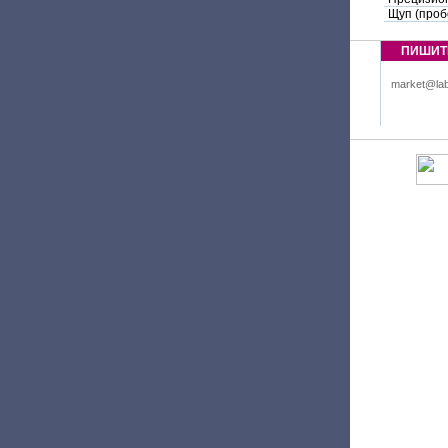
Щуп (проб
ПИШИТ
market@lab