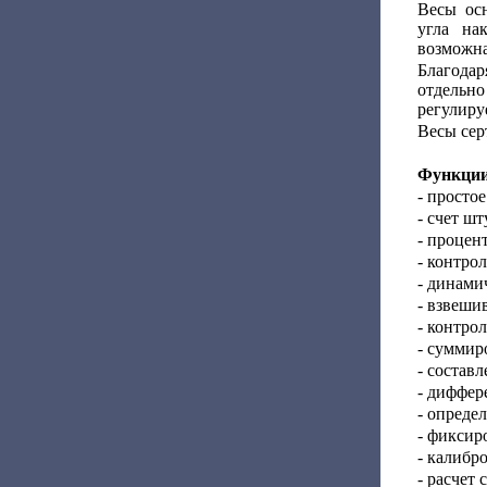
Весы ос
угла на
возможна
Благодар
отдельн
регулиру
Весы сер
Функции
- просто
- счет шт
- процен
- контро
- динами
- взвеши
- контро
- суммир
- состав
- диффер
- опреде
- фиксир
- калибр
- расчет