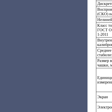
Дискретн
Воспрои
(СКО) н
Нелиней
Класс т
ГОСТ OI
1-2011
Внутрен
калибро
Среднее
стабилиз
Размер 
чашки, 
Единиц
измерен
Экран
Электро