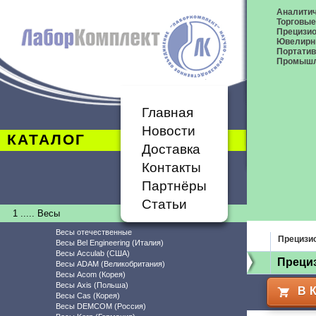
Аналитич
Торговые
Прецизио
Ювелирн
Портати
Промышл
Главная
Новости
КАТАЛОГ
Доставка
Контакты
Партнёры
Статьи
1 ..... Весы
Весы отечественные
Прецизи
Весы Bel Engineering (Италия)
Весы Acculab (США)
Преци
Весы ADAM (Великобритания)
Весы Acom (Корея)
Весы Axis (Польша)
В 
Весы Cas (Корея)
Весы DEMCOM (Россия)