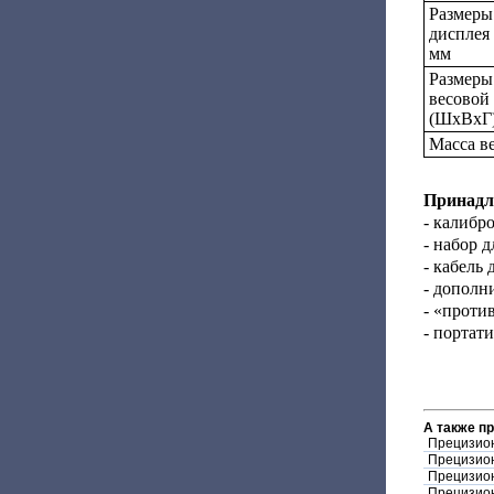
Размеры
дисплея
мм
Размеры
весовой
(ШxВхГ)
Масса ве
Принадл
- калибр
- набор 
- кабель
- дополн
- «проти
- портат
А также п
Прецизио
Прецизио
Прецизио
Прецизион