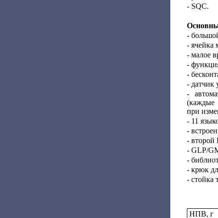
- SQC.
Основны
- большо
- ячейка
- малое 
- функци
- бескон
- датчик
- автом
(каждые 
при изме
- 11 язы
- встрое
- второй
- GLP/GM
- библио
- крюк д
- стойка 
НПВ, г