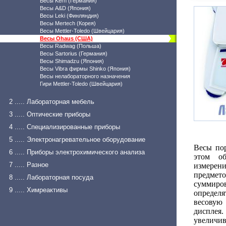
Весы Kern (Германия)
Весы A&D (Япония)
Весы Leki (Финляндия)
Весы Mertech (Корея)
Весы Mettler-Toledo (Швейцария)
Весы Ohaus (США)
Весы Radwag (Польша)
Весы Sartorius (Германия)
Весы Shimadzu (Япония)
Весы Vibra фирмы Shinko (Япония)
Весы нелабораторного назначения
Гири Mettler-Toledo (Швейцария)
2 ..... Лабораторная мебель
3 ..... Оптические приборы
4 ..... Специализированные приборы
5 ..... Электронагревательное оборудование
Весы по
6 ..... Приборы электрохимического анализа
этом об
7 ..... Разное
измерени
предмето
8 ..... Лабораторная посуда
суммиро
9 ..... Химреактивы
определ
весовую
дисплея
увеличив