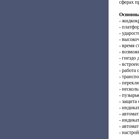
сферах п
Основны
- жидкок
- платфо
- ударос
- высоко
- время 
- возмож
- гнездо
- встрое
- работа
- трансп
- перекл
- нескол
- пузырь
- защита 
- индика
- автома
- индикат
- автома
- настро