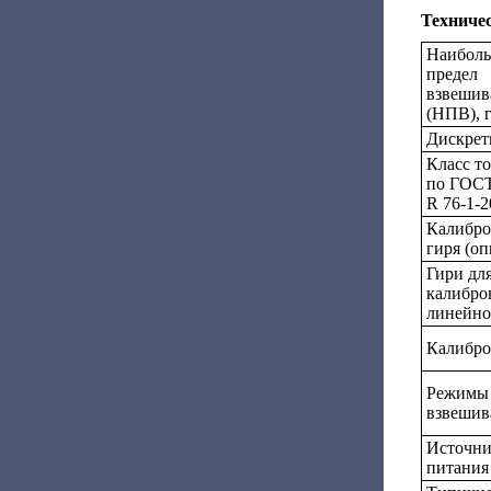
Техниче
Наибол
предел
взвешив
(НПВ), 
Дискретн
Класс т
по ГОС
R 76-1-2
Калибро
гиря (оп
Гири дл
калибро
линейно
Калибро
Режимы
взвешив
Источн
питания