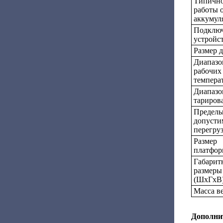
Типично
работы 
аккумуля
Подклю
устройс
Размер 
Диапазо
рабочих
темпера
Диапазо
тариров
Предель
допусти
перегру
Размер
платфор
Габарит
размеры
(ШхГхВ)
Масса ве
Дополни