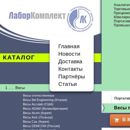
Аналитич
Торговые
Прецизио
Ювелирн
Портати
Промышл
Главная
Новости
КАТАЛОГ
Доставка
Контакты
Партнёры
Статьи
1 ..... Весы
Весы отечественные
Портати
Весы Bel Engineering (Италия)
Весы Acculab (США)
Весы 
Весы ADAM (Великобритания)
Весы Acom (Корея)
Весы Axis (Польша)
В 
Весы Cas (Корея)
Весы DEMCOM (Россия)