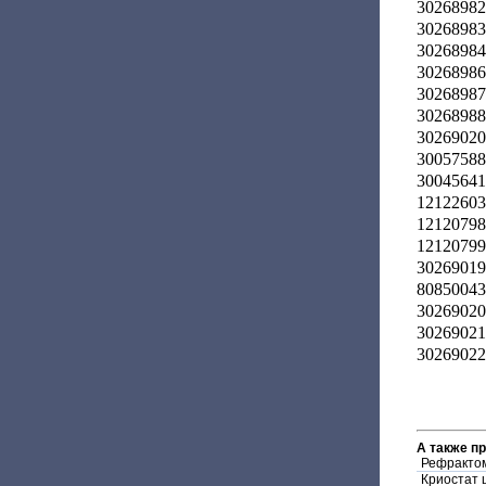
30268982
30268983
30268984
30268986
30268987
30268988
30269020
30057588
30045641
12122603
12120798
12120799
30269019
80850043
30269020
30269021
30269022
А также п
Рефракто
Криостат 