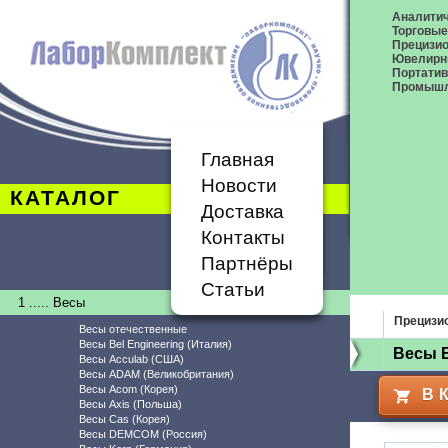
Аналитич
Торговые
Прецизио
Ювелирн
Портати
Промышл
Главная
Новости
КАТАЛОГ
Доставка
Контакты
Партнёры
Статьи
1 ..... Весы
Прецизи
Весы отечественные
Весы Bel Engineering (Италия)
Весы E
Весы Acculab (США)
Весы ADAM (Великобритания)
Весы Acom (Корея)
В 
Весы Axis (Польша)
Весы Cas (Корея)
Весы DEMCOM (Россия)