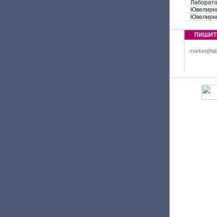
Лаборато
Ювелирн
Ювелирны
ПИШИТ
market@lab