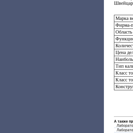
Швейцар
Марка в
Фирма-п
Область
Функцио
Количес
Цена дел
Наиболь
Тип кал
Класс т
Класс т
Констру
А также п
Лаборато
Лаборато