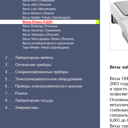
Весы Kern (Германия)
Весы A&D (Япония)
Весы Leki (Финляндия)
Весы Mertech (Корея)
Весы Mettler-Toledo (Швейцария)
Весы Ohaus (США)
Весы Radwag (Польша)
Весы Sartorius (Германия)
Весы Shimadzu (Япония)
Весы Vibra фирмы Shinko (Япония)
Весы нелабораторного назначения
Гири Mettler-Toledo (Швейцария)
2 ..... Лабораторная мебель
3 ..... Оптические приборы
Весы ла
4 ..... Специализированные приборы
Весы OHA
5 ..... Электронагревательное оборудование
2003 год
6 ..... Приборы электрохимического анализа
и просто
7 ..... Разное
позволяе
Основны
8 ..... Лабораторная посуда
металл
9 ..... Химреактивы
стабиль
специаль
0,001 до 0
Весы сер