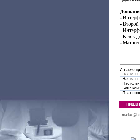
Дополни
- Интерфе
- Второй
- Интер
- Крюк д
- Матри
А также п
Настольн
Настольн
Настольн
Баня ком
Платфор
ПИШИ
market@lab