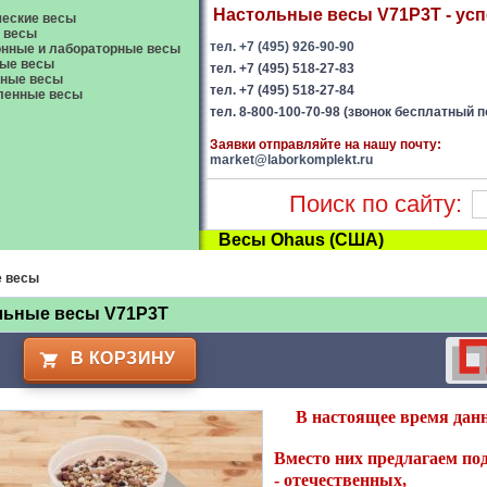
Настольные весы V71P3T - успе
еские весы
 весы
тел. +7 (495) 926-90-90
нные и лабораторные весы
ые весы
тел. +7 (495) 518-27-83
вные весы
тел. +7 (495) 518-27-84
енные весы
тел. 8-800-100-70-98 (звонок бесплатный п
Заявки отправляйте на нашу почту:
market@laborkomplekt.ru
Поиск по сайту:
Весы Ohaus (США)
е весы
льные весы V71P3T
В КОРЗИНУ
В настоящее время дан
Вместо них предлагаем под
-
отечественных
,