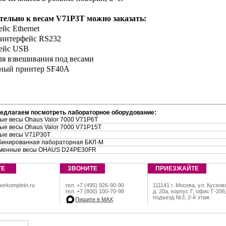
тельно к весам V71P3T можно заказать:
йс Ethernet
 интерфейс RS232
фейс USB
ля взвешивания под весами
чный принтер SF40A
редлагаем посмотреть лабораторное оборудование:
ые весы Ohaus Valor 7000 V71P6T
ые весы Ohaus Valor 7000 V71P15T
ые весы V71P30T
бинированная лабораторная БКЛ-М
менные весы OHAUS D24PE30FR
ТЕ
ЗВОНИТЕ
ПРИЕЗЖАЙТЕ
orkomplekt.ru
тел. +7 (495) 926-90-90
111141 г. Москва, ул. Кусков
тел. +7 (800) 100-70-98
д. 20а, корпус Г, офис Г-206
подъезд №3, 2-й этаж
Пишите в МАХ