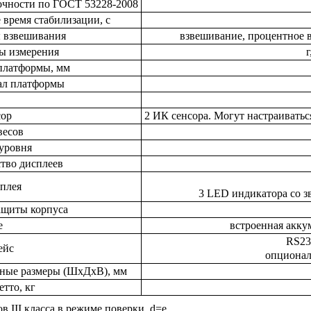
очности по ГОСТ 53228-2008
 время стабилизации, с
 взвешивания
взвешивание, процентное 
ы измерения
г
платформы, мм
ал платформы
сор
2 ИК сенсора. Могут настраиватьс
весов
уровня
тво дисплеев
плея
3 LED индикатора со з
ащиты корпуса
е
встроенная аккум
RS23
ейс
опционал
ные размеры (ШxДхВ), мм
етто, кг
в III класса в режиме поверки, d=e.