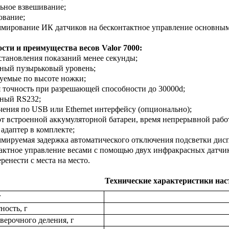
льное взвешивание;
ование;
ммирование ИК датчиков на бесконтактное управление основны
сти и преимущества весов Valor 7000:
установления показаний менее секунды;
нный пузырьковый уровень;
руемые по высоте ножки;
я точность при разрешающей способности до 30000d;
нный RS232;
чения по USB или Ethernet интерфейсу (опционально);
 от встроенной аккумуляторной батареи, время непрерывной рабо
 адаптер в комплекте;
ммируемая задержка автоматического отключения подсветки дисп
тактное управление весами с помощью двух инфракрасных датчи
еренести с места на место.
Технические характеристики нас
г
ность, г
верочного деления, г