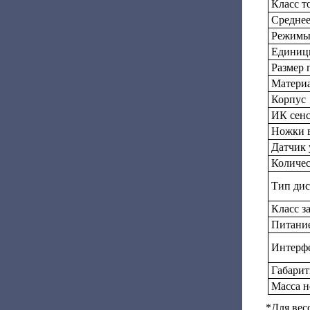
Класс т
Среднее
Режимы
Единиц
Размер 
Матери
Корпус
ИК сен
Ножки 
Датчик 
Количес
Тип дис
Класс з
Питани
Интерф
Габарит
Масса н
*Для весо