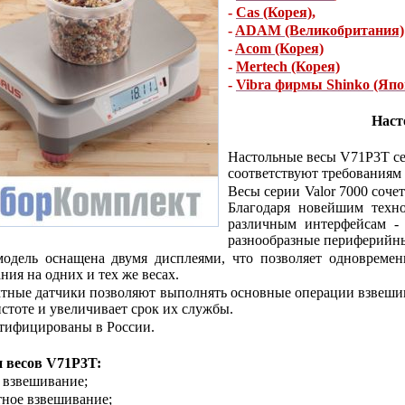
-
Cas (Корея)
,
-
ADAM (Великобритания)
-
Acom (Корея)
-
Mertech (Корея)
-
Vibra фирмы Shinko (Япо
Наст
Настольные весы V71P3T сер
соответствуют требованиям
Весы серии Valor 7000 соче
Благодаря новейшим техн
различным интерфейсам - 
разнообразные периферийны
модель оснащена двумя дисплеями, что позволяет одновреме
ния на одних и тех же весах.
тные датчики позволяют выполнять основные операции взвешив
истоте и увеличивает срок их службы.
тифицированы в России.
 весов
V71P3T:
е взвешивание;
тное взвешивание;