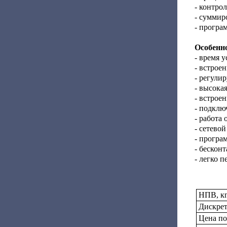
- контро
- суммир
- програ
Особенно
- время 
- встрое
- регули
- высока
- встрое
- подклю
- работа
- сетевой
- програ
- бескон
- легко п
НПВ, к
Дискрет
Цена по