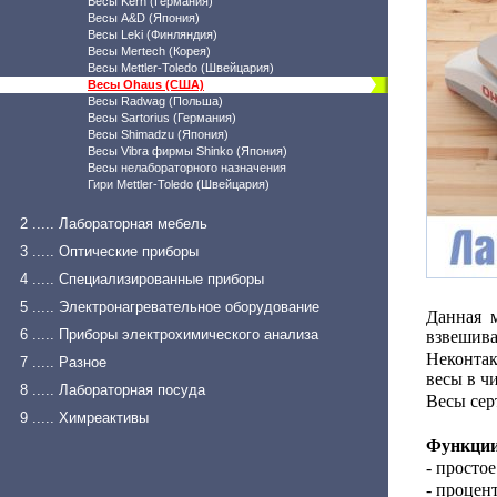
Весы Kern (Германия)
Весы A&D (Япония)
Весы Leki (Финляндия)
Весы Mertech (Корея)
Весы Mettler-Toledo (Швейцария)
Весы Ohaus (США)
Весы Radwag (Польша)
Весы Sartorius (Германия)
Весы Shimadzu (Япония)
Весы Vibra фирмы Shinko (Япония)
Весы нелабораторного назначения
Гири Mettler-Toledo (Швейцария)
2 ..... Лабораторная мебель
3 ..... Оптические приборы
4 ..... Специализированные приборы
5 ..... Электронагревательное оборудование
Данная 
6 ..... Приборы электрохимического анализа
взвешива
Неконтак
7 ..... Разное
весы в ч
8 ..... Лабораторная посуда
Весы сер
9 ..... Химреактивы
Функции
- просто
- процен