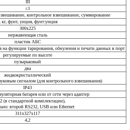
III
≤1
взвешивание, контрольное взвешивание, суммирование
, кг, фунт, унция, фунт:унция
300х225
нержавеющая сталь
пластик АБС
я на функции тарирования, обнуления и печати данных в порт
регулируемые по высоте
пузырьковый
два
жидкокристаллический
вуковым сигналом (для контрольного взвешивания)
IP43
уляторная батарея или от сети через адаптер
2 (в стандартной комплектации),
ьно: второй RS232, USB или Ethernet
311х327х117
4,2