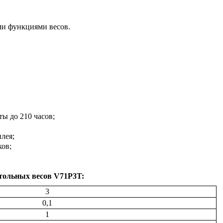
ми функциями весов.
ты до 210 часов;
лея;
ков;
тольных весов V71P3T:
3
0,1
1