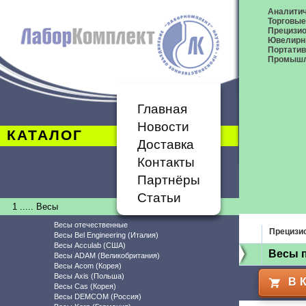
Аналитич
Торговые
Прецизио
Ювелирн
Портати
Промышл
Главная
Новости
КАТАЛОГ
Доставка
Контакты
Партнёры
Статьи
1 ..... Весы
Весы отечественные
Прецизи
Весы Bel Engineering (Италия)
Весы Acculab (США)
Весы 
Весы ADAM (Великобритания)
Весы Acom (Корея)
Весы Axis (Польша)
В 
Весы Cas (Корея)
Весы DEMCOM (Россия)