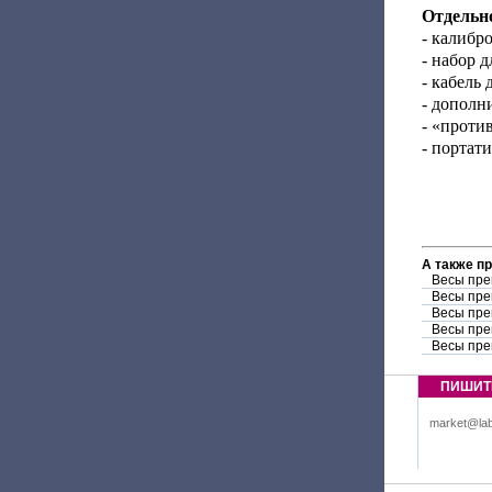
Отдельн
- калибр
- набор 
- кабель
- дополн
- «проти
- портат
А также п
Весы пре
Весы пре
Весы пре
Весы пре
Весы пре
ПИШИТ
market@lab