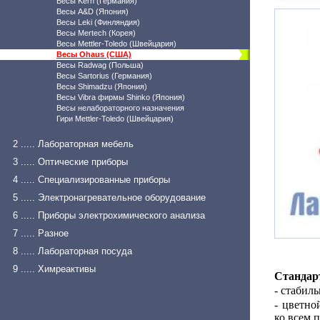
Весы Kern (Германия)
Весы A&D (Япония)
Весы Leki (Финляндия)
Весы Mertech (Корея)
Весы Mettler-Toledo (Швейцария)
Весы Ohaus (США)
Весы Radwag (Польша)
Весы Sartorius (Германия)
Весы Shimadzu (Япония)
Весы Vibra фирмы Shinko (Япония)
Весы нелабораторного назначения
Гири Mettler-Toledo (Швейцария)
2 ..... Лабораторная мебель
3 ..... Оптические приборы
4 ..... Специализированные приборы
5 ..... Электронагревательное оборудование
6 ..... Приборы электрохимического анализа
7 ..... Разное
8 ..... Лабораторная посуда
9 ..... Химреактивы
Стандар
- стабил
- цветно
ко всем 