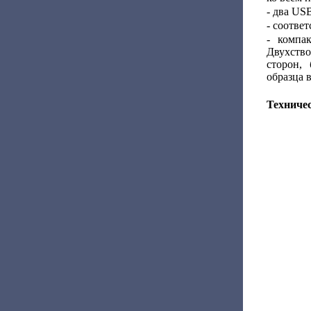
- два US
- соотве
- компа
Двухств
сторон,
образца 
Техниче