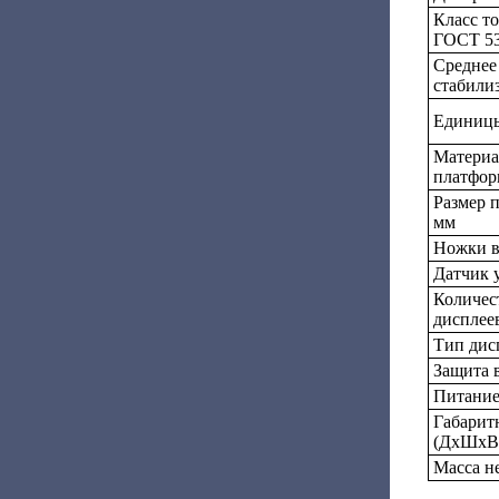
Класс т
ГОСТ 53
Среднее
стабилиз
Единицы
Материа
платфо
Размер 
мм
Ножки в
Датчик 
Количес
дисплее
Тип дис
Защита 
Питани
Габарит
(ДхШxВ)
Масса не