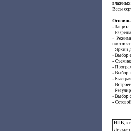
влажных 
Весы сер
Основные
- Защита
- Разреш
- Режим
плотност
- Яркий 
- Выбор 
- Съемна
- Програ
- Выбор 
- Быстра
- Встрое
- Регули
- Выбор 
- Сетево
НПВ, кг
Дискретн