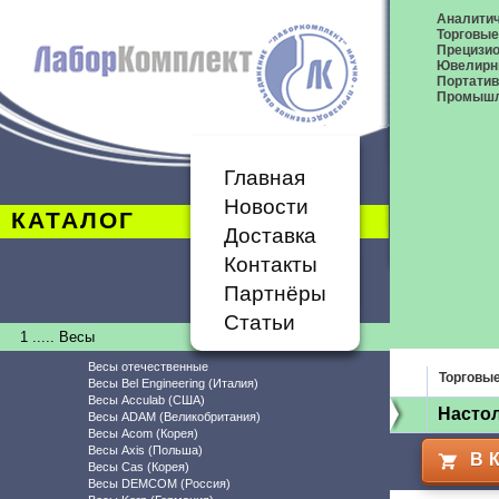
Аналитич
Торговые
Прецизио
Ювелирн
Портати
Промышл
Главная
Новости
КАТАЛОГ
Доставка
Контакты
Партнёры
Статьи
1 ..... Весы
Весы отечественные
Торговы
Весы Bel Engineering (Италия)
Весы Acculab (США)
Насто
Весы ADAM (Великобритания)
Весы Acom (Корея)
Весы Axis (Польша)
В 
Весы Cas (Корея)
Весы DEMCOM (Россия)