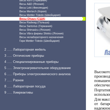
Весы Kern (Германия)
Весы A&D (Япония)
Весы Leki (Финляндия)
Весы Mertech (Корея)
Весы Mettler-Toledo (Швейцария)
Весы Ohaus (США)
Весы Radwag (Польша)
Весы Sartorius (Германия)
Весы Shimadzu (Япония)
Весы Vibra фирмы Shinko (Япония)
Весы нелабораторного назначения
Гири Mettler-Toledo (Швейцария)
2 ..... Лабораторная мебель
3 ..... Оптические приборы
4 ..... Специализированные приборы
5 ..... Электронагревательное оборудование
Высокот
6 ..... Приборы электрохимического анализа
производ
7 ..... Разное
повышенн
обеспечи
8 ..... Лабораторная посуда
Портати
9 ..... Химреактивы
использо
Для макс
от бата
надежное