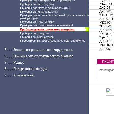
"Дрозд"
Приборы для лакокрасочных производств
МКС-151
Приборы для металлургии
ДКС-04
Приборы для метеослужб, барометры
ДРГБ-01
Приборы для микробиологии
"ЭКО-1М"
Приборы для молочной и пищевой промышленности
(лабораторий)
ДРГ-01Т1
Приборы для нефтехимии
МКС-05
Приборы для строительных организаций
"ТЕРРА"
Приборы дозиметрического контроля
ДРГ-01М
Приборы для геодезии
ДКГ-03Д
Приборы по охране труда
"Грач"
Пробоотборники для отбора проб нефтепродуктов
ДРБП-03
МКС-07Н
ДБГ-06Т
5 ..... Электронагревательное оборудование
6 ..... Приборы электрохимического анализа
ПИШИТ
7 ..... Разное
8 ..... Лабораторная посуда
market@lab
9 ..... Химреактивы