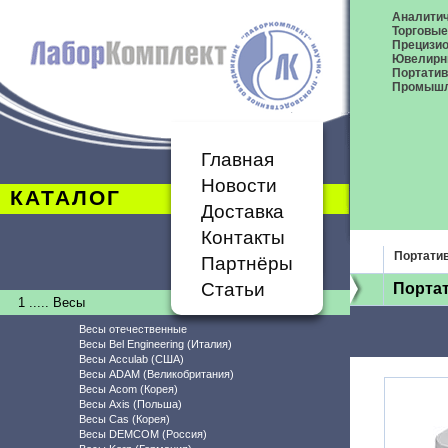
Аналитич
Торговые
Прецизио
Ювелирн
Портати
Промышл
Главная
Новости
КАТАЛОГ
Доставка
Контакты
Портати
Партнёры
Статьи
Порта
1 ..... Весы
Весы отечественные
Весы Bel Engineering (Италия)
Весы Acculab (США)
Весы ADAM (Великобритания)
Весы Acom (Корея)
Весы Axis (Польша)
Весы Cas (Корея)
Весы DEMCOM (Россия)