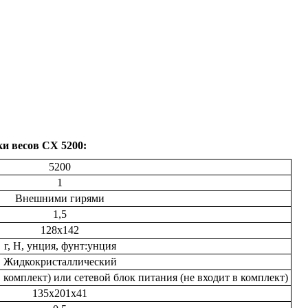
ки
весов
CX
5200:
5200
1
Внешними гирями
1,5
128x142
г, Н, унция, фунт:унция
Жидкокристаллический
 комплект) или сетевой блок питания (не входит в комплект)
135x201x41