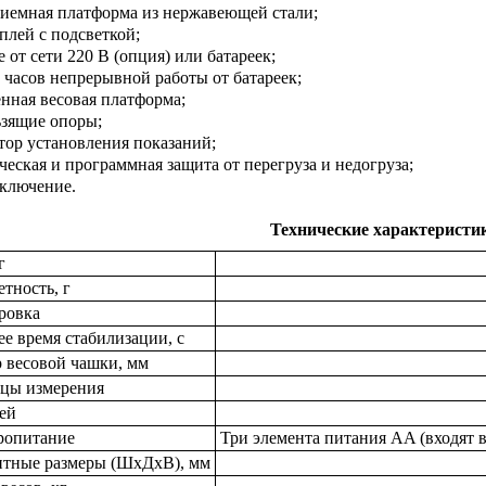
риемная платформа из нержавеющей стали;
плей с подсветкой;
 от сети 220 В (опция) или батареек;
0 часов непрерывной работы от батареек;
енная весовая платформа;
ьзящие опоры;
тор установления показаний;
ческая и программная защита от перегруза и недогруза;
ключение.
Технические характеристи
г
тность, г
ровка
е время стабилизации, с
р весовой чашки, мм
цы измерения
ей
ропитание
Три элемента питания AA (входят в
итные размеры (ШxДхВ), мм