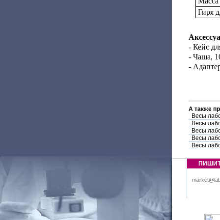
Масса 
Гиря 
Аксессу
- Кейс дл
- Чаша, 1
- Адаптер
А также п
Весы лаб
Весы лаб
Весы лаб
Весы лаб
Весы лаб
ПИШИ
market@lab