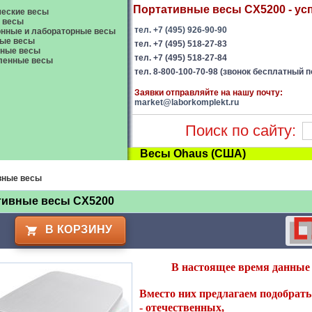
Портативные весы CX5200 - усп
еские весы
 весы
тел. +7 (495) 926-90-90
нные и лабораторные весы
ые весы
тел. +7 (495) 518-27-83
вные весы
тел. +7 (495) 518-27-84
енные весы
тел. 8-800-100-70-98 (звонок бесплатный п
Заявки отправляйте на нашу почту:
market@laborkomplekt.ru
Поиск по сайту:
Весы Ohaus (США)
вные весы
тивные весы CX5200
В КОРЗИНУ
В настоящее время данные 
Вместо них предлагаем подобрать 
-
отечественных
,