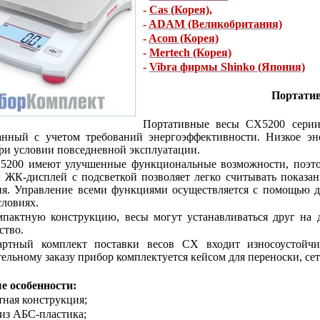
-
Cas (Корея)
,
-
ADAM (Великобритания)
-
Acom (Корея)
-
Mertech (Корея)
-
Vibra фирмы Shinko (Япония)
Портати
Портативные весы CX5200 серии
анный с учетом требований энергоэффективности. Низкое эн
ри условии повседневной эксплуатации.
200 имеют улучшенные функциональные возможности, поэтому
ЖК-дисплей с подсветкой позволяет легко считывать показан
я. Управление всеми функциями осуществляется с помощью дв
ловиях.
пактную конструкцию, весы могут устанавливаться друг на д
ство.
артный комплект поставки весов CX входит износоустойч
ельному заказу прибор комплектуется кейсом для переноски, се
е особенности:
тная конструкция;
 из АБС-пластика;