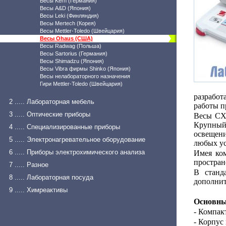
Весы Kern (Германия)
Весы A&D (Япония)
Весы Leki (Финляндия)
Весы Mertech (Корея)
Весы Mettler-Toledo (Швейцария)
Весы Ohaus (США)
Весы Radwag (Польша)
Весы Sartorius (Германия)
Весы Shimadzu (Япония)
Весы Vibra фирмы Shinko (Япония)
Весы нелабораторного назначения
Гири Mettler-Toledo (Швейцария)
разработ
2 ..... Лабораторная мебель
работы п
3 ..... Оптические приборы
Весы CX5
Крупный 
4 ..... Специализированные приборы
освещени
5 ..... Электронагревательное оборудование
любых ус
6 ..... Приборы электрохимического анализа
Имея ком
простран
7 ..... Разное
В станд
8 ..... Лабораторная посуда
дополнит
9 ..... Химреактивы
Основны
- Компак
- Корпус