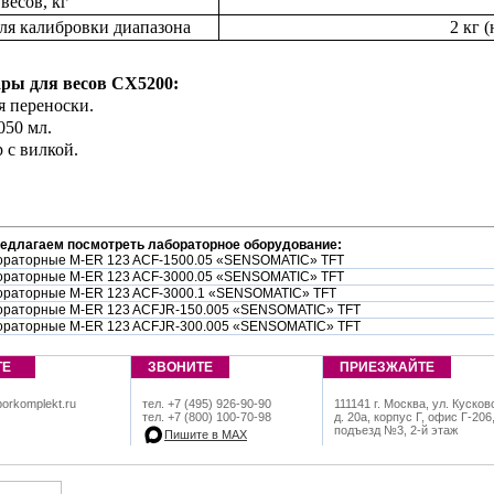
весов, кг
для калибровки диапазона
2 кг 
ары для весов
CX
5200:
я переноски.
050 мл.
 с вилкой.
редлагаем посмотреть лабораторное оборудование:
ораторные M-ER 123 ACF-1500.05 «SENSOMATIC» TFT
ораторные M-ER 123 ACF-3000.05 «SENSOMATIC» TFT
ораторные M-ER 123 ACF-3000.1 «SENSOMATIC» TFT
ораторные M-ER 123 ACFJR-150.005 «SENSOMATIC» TFT
ораторные M-ER 123 ACFJR-300.005 «SENSOMATIC» TFT
ТЕ
ЗВОНИТЕ
ПРИЕЗЖАЙТЕ
orkomplekt.ru
тел. +7 (495) 926-90-90
111141 г. Москва, ул. Кусков
тел. +7 (800) 100-70-98
д. 20а, корпус Г, офис Г-206
подъезд №3, 2-й этаж
Пишите в МАХ