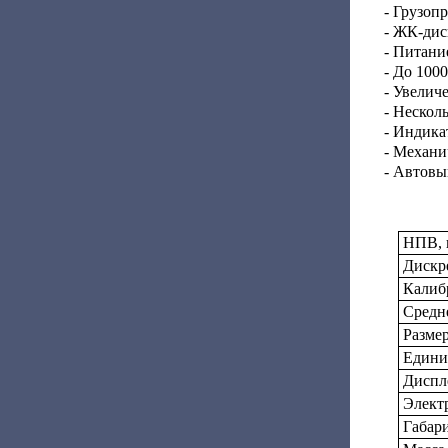
- Грузоп
- ЖК-дис
- Питание
- До 100
- Увелич
- Нескол
- Индика
- Механи
- Автовы
НПВ, 
Дискре
Калиб
Средне
Разме
Едини
Диспл
Элект
Габар